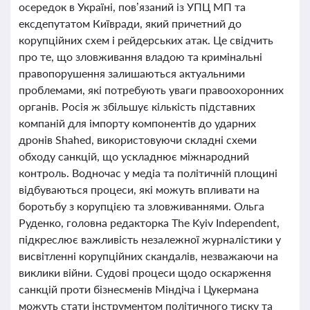
осередок в Україні, пов’язаний із УПЦ МП та
ексдепутатом Київради, який причетний до
корупційних схем і рейдерських атак. Це свідчить
про те, що зловживання владою та кримінальні
правопорушення залишаються актуальними
проблемами, які потребують уваги правоохоронних
органів. Росія ж збільшує кількість підставних
компаній для імпорту компонентів до ударних
дронів Shahed, використовуючи складні схеми
обходу санкцій, що ускладнює міжнародний
контроль. Водночас у медіа та політичній площині
відбуваються процеси, які можуть впливати на
боротьбу з корупцією та зловживаннями. Ольга
Руденко, головна редакторка The Kyiv Independent,
підкреслює важливість незалежної журналістики у
висвітленні корупційних скандалів, незважаючи на
виклики війни. Судові процеси щодо оскарження
санкцій проти бізнесменів Міндіча і Цукермана
можуть стати інструментом політичного тиску та