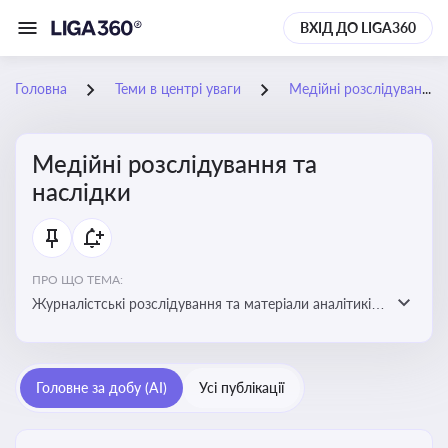
ВХІД ДО LIGA360
Головна
Теми в центрі уваги
Медійні розслідування та наслідки
Медійні розслідування та
наслідки
ПРО ЩО ТЕМА:
Журналістські розслідування та матеріали аналітиків
про публічно значущі факти, які можуть створювати
правові, репутаційні або регуляторні ризики для
компаній, посадових осіб і пов’язаних осіб
Головне за добу (AI)
Усі публікації