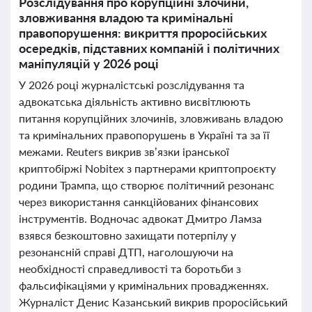
Розслідування про корупційні злочини,
зловживання владою та кримінальні
правопорушення: викриття проросійських
осередків, підставних компаній і політичних
маніпуляцій у 2026 році
У 2026 році журналістські розслідування та
адвокатська діяльність активно висвітлюють
питання корупційних злочинів, зловживань владою
та кримінальних правопорушень в Україні та за її
межами. Reuters викрив зв’язки іранської
криптобіржі Nobitex з партнерами криптопроєкту
родини Трампа, що створює політичний резонанс
через використання санкційованих фінансових
інструментів. Водночас адвокат Дмитро Ламза
взявся безкоштовно захищати потерпілу у
резонансній справі ДТП, наголошуючи на
необхідності справедливості та боротьби з
фальсифікаціями у кримінальних провадженнях.
Журналіст Денис Казанський викрив проросійський