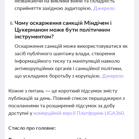
незважаючи на виклики війни та складність
сприйняття західною аудиторією.
Джерело
Чому оскарження санкцій Міндічем і
Цукерманом може бути політичним
інструментом?
Оскарження санкцій може використовуватися як
засіб публічного шантажу влади, створення
інформаційного тиску та маніпуляцій навколо
антикорупційних органів і санкційної політики,
що ускладнює боротьбу з корупцією.
Джерело
Кожне з питань — це короткий підсумок змісту
публікацій за день. Повний список першоджерел з
посиланнями та розширений підсумок за добу
доступні у
комерційній версії Платформи LIGA360.
Стисло про головне: