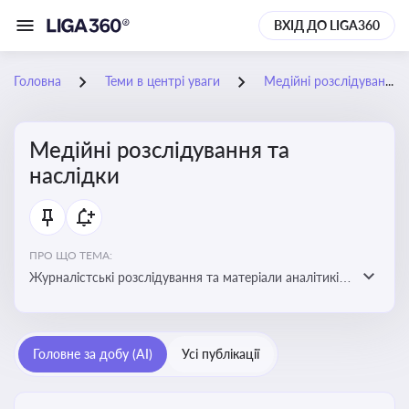
ВХІД ДО LIGA360
Головна
Теми в центрі уваги
Медійні розслідування та наслідки
Медійні розслідування та
наслідки
ПРО ЩО ТЕМА:
Журналістські розслідування та матеріали аналітиків
про публічно значущі факти, які можуть створювати
правові, репутаційні або регуляторні ризики для
компаній, посадових осіб і пов’язаних осіб
Головне за добу (AI)
Усі публікації