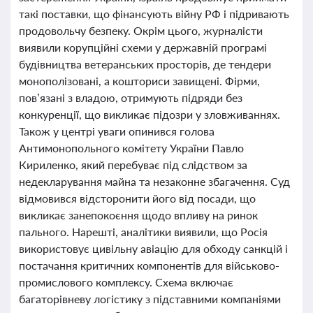
такі поставки, що фінансують війну РФ і підривають
продовольчу безпеку. Окрім цього, журналісти
виявили корупційні схеми у державній програмі
будівництва ветеранських просторів, де тендери
монополізовані, а кошториси завищені. Фірми,
пов’язані з владою, отримують підряди без
конкуренції, що викликає підозри у зловживаннях.
Також у центрі уваги опинився голова
Антимонопольного комітету України Павло
Кириленко, який перебуває під слідством за
недекларування майна та незаконне збагачення. Суд
відмовився відсторонити його від посади, що
викликає занепокоєння щодо впливу на ринок
пального. Нарешті, аналітики виявили, що Росія
використовує цивільну авіацію для обходу санкцій і
постачання критичних компонентів для військово-
промислового комплексу. Схема включає
багаторівневу логістику з підставними компаніями