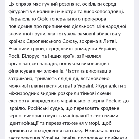
Ця справа має гучний резонанс, оскільки серед
фігурантів є колишні міністри та високопосадовці.
Паралельно Офіс генерального прокурора
повідомив про припинення діяльності міжнародної
злочинної групи, яка готувала замовні вбивства у
країнах Європейського Союзу, зокрема в Литві.
Учасники групи, серед яких громадяни України,
Росії, Білорусі та інших країн, займалися
організацією нападів, пошуком виконавців і
фінансуванням злочинів. Частина виконавців
затримана, тривають слідчі дії, встановлено
можливі плани насильства і в Україні. Журналісти з
міжнародних видань розкрили тіньові схеми
експорту викраденого українського зерна Росією до
Ізраїлю. Російські судна, що перевозять крадене
зерно, використовують маніпуляції з системами
ідентифікації та перевантаження у морі, щоб
приховати походження вантажу. Незважаючи на
застереження України, Ізраїль продовжує приймати