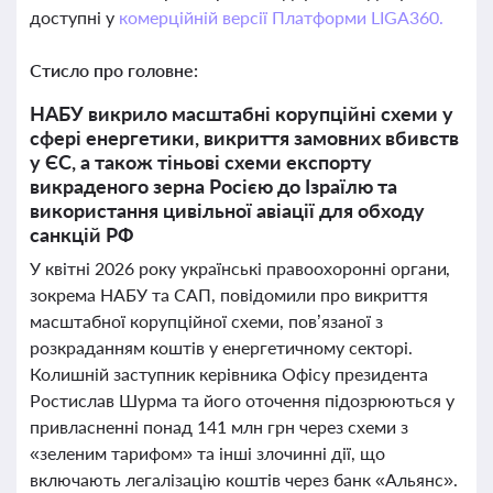
доступні у
комерційній версії Платформи LIGA360.
Стисло про головне:
НАБУ викрило масштабні корупційні схеми у
сфері енергетики, викриття замовних вбивств
у ЄС, а також тіньові схеми експорту
викраденого зерна Росією до Ізраїлю та
використання цивільної авіації для обходу
санкцій РФ
У квітні 2026 року українські правоохоронні органи,
зокрема НАБУ та САП, повідомили про викриття
масштабної корупційної схеми, пов’язаної з
розкраданням коштів у енергетичному секторі.
Колишній заступник керівника Офісу президента
Ростислав Шурма та його оточення підозрюються у
привласненні понад 141 млн грн через схеми з
«зеленим тарифом» та інші злочинні дії, що
включають легалізацію коштів через банк «Альянс».