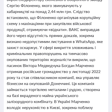
Сергію Філоненку, якого звинувачують у
хабарництві на понад 2,44 млн грн. Слідство
встановило, що Філоненко організував корупційну
схему з махінаціями при закупівлях військової
продукції, отримуючи «відкати». ВАКС виправдав
його через відсутність прямих доказів, зокрема
визнано недопустимим листування в WhatsApp, яке
захист оскаржує. У сфері викриття зловживань і
кримінальних правопорушень на тимчасово
окупованих територіях журналісти викрили, що
пасинок Віктора Медведчука Богдан Марченко
отримав російське громадянство у листопаді 2022
року та став співвласником компанії, яка управляє
бізнесом на окупованій Донеччині. Ця компанія
займається торгівлею металами і рудою, створена
на базі вкраденого майна українського
залізорудного комбінату. В Україні Марченко
володіє нерухомістю в Києві, зокрема поблизу