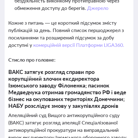
бездіяльність виконкому протиправною через
обмеження доступу до берегів.
Джерело
Кожне з питань — це короткий підсумок змісту
публікацій за день. Повний список першоджерел з
посиланнями та розширений підсумок за добу
доступні у
комерційній версії Платформи LIGA360.
Стисло про головне:
ВАКС затягує розгляд справи про
корупційний злочин ексдиректора
Ізюмського заводу Філоненка; пасинок
Медведчука отримав громадянство РФ і веде
бізнес на окупованих територіях Донеччини;
НАБУ розслідує змову у закупівлях дронів
Апеляційний суд Вищого антикорупційного суду
(ВАКС) затягує розгляд апеляції Спеціалізованої
антикорупційної прокуратури на виправдальний
вирок ексдиректору Ізюмського оборонного заводу