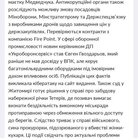
маєтку Медведчука. Антикорупційні органи також
розслідують можливу змову посадовців
Міноборони, Мінстратегпрому та Держспецзв’язку
з виробниками дронів щодо завищення цін у
держзакупівлях. Перевіряються контракти з
компанією Fire Point. У сфері оборонної
промисловості новим керівником ДП
«Укроборонсервіс» став Євген Гвоздарьов, який
раніше не мав досвіду у ВПК, але керує
багатомільярдними оборудками під імовірним
дахом впливових осіб. Публікація цих фактів
викликала кібератаку на сайт видання. Також суд у
Житомирі готує рішення у справі про забудову
набережної річки Тетерів, де позивач вимагає
визнати бездіяльність виконкому міськради
протиправною через обмеження вільного доступу
до берегів. Слідство триває у справі військового,
сина прокурорки, підозрюваного у вбивстві жінки-
кухаря. Ці події свідчать про актуальні проблеми