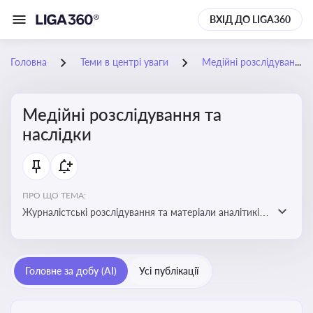
ВХІД ДО LIGA360
Головна
Теми в центрі уваги
Медійні розслідування та наслідки
Медійні розслідування та
наслідки
ПРО ЩО ТЕМА:
Журналістські розслідування та матеріали аналітиків
про публічно значущі факти, які можуть створювати
правові, репутаційні або регуляторні ризики для
компаній, посадових осіб і пов’язаних осіб
Головне за добу (AI)
Усі публікації