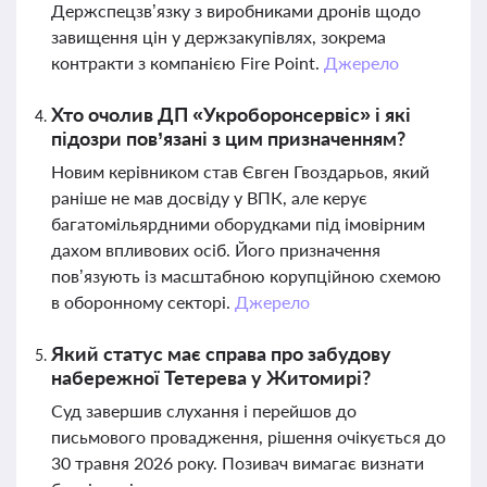
Держспецзв’язку з виробниками дронів щодо
завищення цін у держзакупівлях, зокрема
контракти з компанією Fire Point.
Джерело
Хто очолив ДП «Укроборонсервіс» і які
підозри пов’язані з цим призначенням?
Новим керівником став Євген Гвоздарьов, який
раніше не мав досвіду у ВПК, але керує
багатомільярдними оборудками під імовірним
дахом впливових осіб. Його призначення
пов’язують із масштабною корупційною схемою
в оборонному секторі.
Джерело
Який статус має справа про забудову
набережної Тетерева у Житомирі?
Суд завершив слухання і перейшов до
письмового провадження, рішення очікується до
30 травня 2026 року. Позивач вимагає визнати