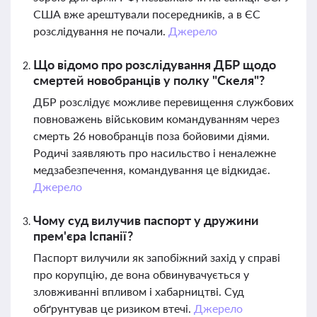
США вже арештували посередників, а в ЄС
розслідування не почали.
Джерело
Що відомо про розслідування ДБР щодо
смертей новобранців у полку "Скеля"?
ДБР розслідує можливе перевищення службових
повноважень військовим командуванням через
смерть 26 новобранців поза бойовими діями.
Родичі заявляють про насильство і неналежне
медзабезпечення, командування це відкидає.
Джерело
Чому суд вилучив паспорт у дружини
прем'єра Іспанії?
Паспорт вилучили як запобіжний захід у справі
про корупцію, де вона обвинувачується у
зловживанні впливом і хабарництві. Суд
обґрунтував це ризиком втечі.
Джерело