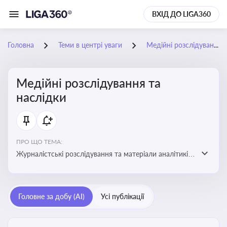
ВХІД ДО LIGA360
Головна
Теми в центрі уваги
Медійні розслідування та наслідки
Медійні розслідування та
наслідки
ПРО ЩО ТЕМА:
Журналістські розслідування та матеріали аналітиків
про публічно значущі факти, які можуть створювати
правові, репутаційні або регуляторні ризики для
компаній, посадових осіб і пов’язаних осіб
Головне за добу (AI)
Усі публікації