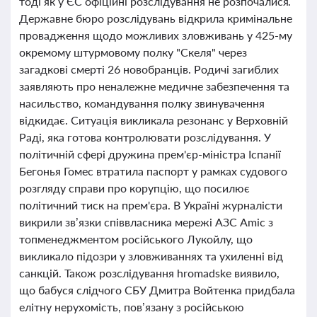
тоді як у ЄС офіційні розслідування не розпочалися.
Державне бюро розслідувань відкрила кримінальне
провадження щодо можливих зловживань у 425-му
окремому штурмовому полку "Скеля" через
загадкові смерті 26 новобранців. Родичі загиблих
заявляють про неналежне медичне забезпечення та
насильство, командування полку звинувачення
відкидає. Ситуація викликала резонанс у Верховній
Раді, яка готова контролювати розслідування. У
політичній сфері дружина прем'єр-міністра Іспанії
Бегонья Гомес втратила паспорт у рамках судового
розгляду справи про корупцію, що посилює
політичний тиск на прем'єра. В Україні журналісти
викрили зв’язки співвласника мережі АЗС Amic з
топменеджментом російського Лукойлу, що
викликало підозри у зловживаннях та ухиленні від
санкцій. Також розслідування hromadske виявило,
що бабуся слідчого СБУ Дмитра Войтенка придбала
елітну нерухомість, пов’язану з російською