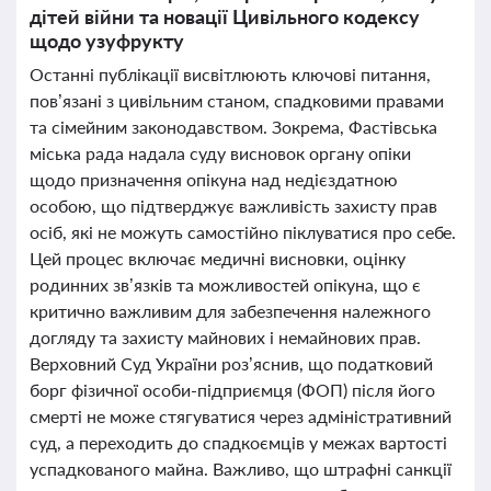
дітей війни та новації Цивільного кодексу
щодо узуфрукту
Останні публікації висвітлюють ключові питання,
пов’язані з цивільним станом, спадковими правами
та сімейним законодавством. Зокрема, Фастівська
міська рада надала суду висновок органу опіки
щодо призначення опікуна над недієздатною
особою, що підтверджує важливість захисту прав
осіб, які не можуть самостійно піклуватися про себе.
Цей процес включає медичні висновки, оцінку
родинних зв’язків та можливостей опікуна, що є
критично важливим для забезпечення належного
догляду та захисту майнових і немайнових прав.
Верховний Суд України роз’яснив, що податковий
борг фізичної особи-підприємця (ФОП) після його
смерті не може стягуватися через адміністративний
суд, а переходить до спадкоємців у межах вартості
успадкованого майна. Важливо, що штрафні санкції