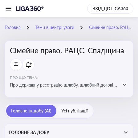
ВХІД ДО LIGA360
Головна
Теми в центрі уваги
Сімейне право. РАЦС. Спадщина
Сімейне право. РАЦС. Спадщина
ПРО ЩО ТЕМА:
Про державну реєстрацію шлюбу, шлюбний договір,
розлучення та розірвання шлюбу, спільну власність
подружжя, поділ майна, піклування, усиновлення,
прийомну сім’ю, визнання недієздатності,
Головне за добу (AI)
Усі публікації
позбавлення батьківських прав, виховання дитини,
місце проживання дитини, батьківство та
материнство
ГОЛОВНЕ ЗА ДОБУ