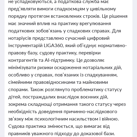
не успадковуються, а податкова служба має
пред’являти вимоги спадкоємцям у цивільному
порядку протягом встановлених строків. Це рішення
має значний вплив на практику врегулювання
податкових зобов’язань у спадкових справах. Для
нотаріусів представлено сучасний цифровий
інструментарій LIGA360, який об’єднує нормативно-
правову базу, судову практику, перевірки
контрагентів та AI-підтримку. Це дозволяє
мінімізувати ризики оскарження нотаріальних дій,
особливо у справах, пов’язаних із спадкуванням,
сімейними правовідносинами та майновими
спорами. Також розглянуто проблематику статусу
дітей, постраждалих внаслідок воєнних дій,
зокрема складнощі отримання такого статусу через
необхідність доведення причинно-наслідкового
зв’язку між психологічним насильством і війною.
Судова практика змінюється, що вимагає від
правників уважного підходу до доказової бази.