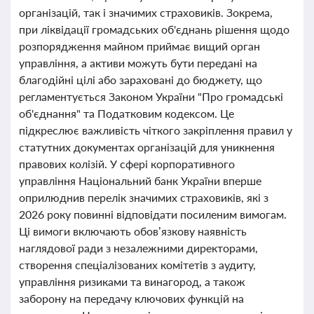
організацій, так і значимих страховиків. Зокрема,
при ліквідації громадських об'єднань рішення щодо
розпорядження майном приймає вищий орган
управління, а активи можуть бути передані на
благодійні цілі або зараховані до бюджету, що
регламентується Законом України "Про громадські
об'єднання" та Податковим кодексом. Це
підкреслює важливість чіткого закріплення правил у
статутних документах організацій для уникнення
правових колізій. У сфері корпоративного
управління Національний банк України вперше
оприлюднив перелік значимих страховиків, які з
2026 року повинні відповідати посиленим вимогам.
Ці вимоги включають обов’язкову наявність
наглядової ради з незалежними директорами,
створення спеціалізованих комітетів з аудиту,
управління ризиками та винагород, а також
заборону на передачу ключових функцій на