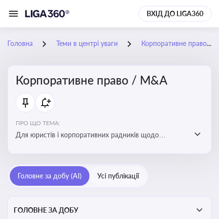
ВХІД ДО LIGA360
Головна
Теми в центрі уваги
Корпоративне право / M&A
Корпоративне право / M&A
ПРО ЩО ТЕМА:
Для юристів і корпоративних радників щодо
корпоративних договорів, спірних ситуацій,
оскарження рішень загальних зборів, прав та
обов’язків мажоритарних і міноритарних акціонерів,
Головне за добу (AI)
Усі публікації
впливу змін у правовому полі на корпоративне
управління
ГОЛОВНЕ ЗА ДОБУ