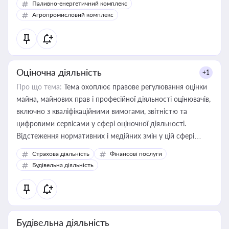
Паливно-енергетичний комплекс
Агропромисловий комплекс
Оціночна діяльність
+1
Про що тема:
Тема охоплює правове регулювання оцінки
майна, майнових прав і професійної діяльності оцінювачів,
включно з кваліфікаційними вимогами, звітністю та
цифровими сервісами у сфері оціночної діяльності.
Відстеження нормативних і медійних змін у цій сфері
корисне для власника бізнесу, керівника, юриста або
Страхова діяльність
Фінансові послуги
бухгалтера під час оподаткування, приватизації, оренди
Будівельна діяльність
державного майна, корпоративних угод і перевірки
статусу суб'єктів оціночної діяльності
Будівельна діяльність