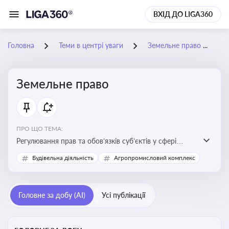
ВХІД ДО LIGA360
Головна
Теми в центрі уваги
Земельне право
Земельне право
ПРО ЩО ТЕМА:
Регулювання прав та обов’язків суб’єктів у сфері
користування землею, земельний сервітут, що є
Будівельна діяльність
Агропромисловий комплекс
критично важливим для захисту майнових прав
власників, орендарів та держави, а також для
ефективного управління земельними ресурсами
Головне за добу (AI)
Усі публікації