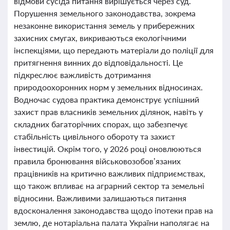
відмови сусіда питання вирішується через суд.
Порушення земельного законодавства, зокрема
незаконне використання земель у прибережних
захисних смугах, викриваються екологічними
інспекціями, що передають матеріали до поліції для
притягнення винних до відповідальності. Це
підкреслює важливість дотримання
природоохоронних норм у земельних відносинах.
Водночас судова практика демонструє успішний
захист прав власників земельних ділянок, навіть у
складних багаторічних спорах, що забезпечує
стабільність цивільного обороту та захист
інвестицій. Окрім того, у 2026 році оновлюються
правила бронювання військовозобов’язаних
працівників на критично важливих підприємствах,
що також впливає на аграрний сектор та земельні
відносини. Важливими залишаються питання
вдосконалення законодавства щодо іпотеки прав на
землю, де нотаріальна палата України наполягає на