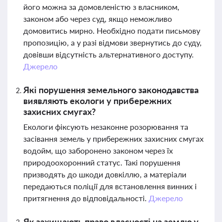
його можна за домовленістю з власником,
законом або через суд, якщо неможливо
домовитись мирно. Необхідно подати письмову
пропозицію, а у разі відмови звернутись до суду,
довівши відсутність альтернативного доступу.
Джерело
Які порушення земельного законодавства
виявляють екологи у прибережних
захисних смугах?
Екологи фіксують незаконне розорювання та
засівання земель у прибережних захисних смугах
водойм, що заборонено законом через їх
природоохоронний статус. Такі порушення
призводять до шкоди довкіллю, а матеріали
передаються поліції для встановлення винних і
притягнення до відповідальності.
Джерело
Як захищають право власності на землю у