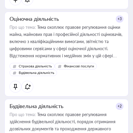
Оціночна діяльність
+3
Про що тема:
Тема охоплює правове регулювання оцінки
майна, майнових прав і професійної діяльності оцінювачів,
включно з кваліфікаційними вимогами, звітністю та
цифровими сервісами у сфері оціночної діяльності.
Відстеження нормативних і медійних змін у цій сфері
корисне для власника бізнесу, керівника, юриста або
Страхова діяльність
Фінансові послуги
бухгалтера під час оподаткування, приватизації, оренди
Будівельна діяльність
державного майна, корпоративних угод і перевірки
статусу суб'єктів оціночної діяльності
Будівельна діяльність
+2
Про що тема:
Тема охоплює правове регулювання
здійснення будівельної діяльності, порядок отримання
дозвільних документів та проходження державного