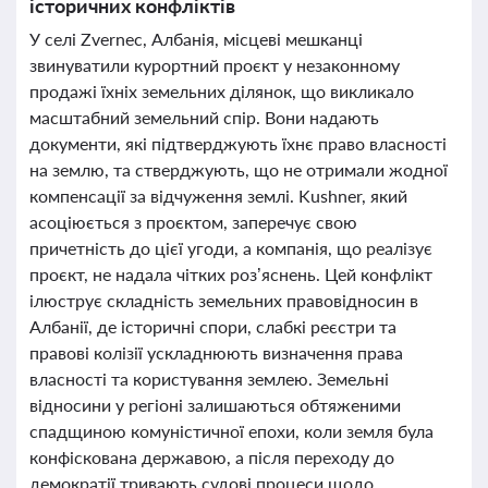
історичних конфліктів
У селі Zvernec, Албанія, місцеві мешканці
звинуватили курортний проєкт у незаконному
продажі їхніх земельних ділянок, що викликало
масштабний земельний спір. Вони надають
документи, які підтверджують їхнє право власності
на землю, та стверджують, що не отримали жодної
компенсації за відчуження землі. Kushner, який
асоціюється з проєктом, заперечує свою
причетність до цієї угоди, а компанія, що реалізує
проєкт, не надала чітких роз’яснень. Цей конфлікт
ілюструє складність земельних правовідносин в
Албанії, де історичні спори, слабкі реєстри та
правові колізії ускладнюють визначення права
власності та користування землею. Земельні
відносини у регіоні залишаються обтяженими
спадщиною комуністичної епохи, коли земля була
конфіскована державою, а після переходу до
демократії тривають судові процеси щодо