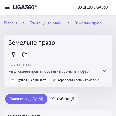
ВХІД ДО LIGA360
Головна
Теми в центрі уваги
Земельне право
Земельне право
ПРО ЩО ТЕМА:
Регулювання прав та обов’язків суб’єктів у сфері
користування землею, земельний сервітут, що є
Будівельна діяльність
Агропромисловий комплекс
критично важливим для захисту майнових прав
власників, орендарів та держави, а також для
ефективного управління земельними ресурсами
Головне за добу (AI)
Усі публікації