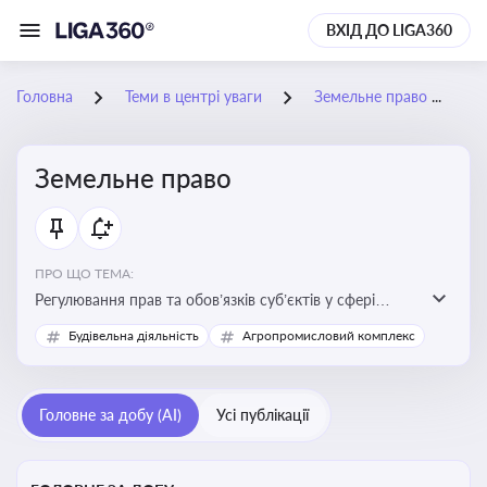
ВХІД ДО LIGA360
Головна
Теми в центрі уваги
Земельне право
Земельне право
ПРО ЩО ТЕМА:
Регулювання прав та обов’язків суб’єктів у сфері
користування землею, земельний сервітут, що є
Будівельна діяльність
Агропромисловий комплекс
критично важливим для захисту майнових прав
власників, орендарів та держави, а також для
ефективного управління земельними ресурсами
Головне за добу (AI)
Усі публікації