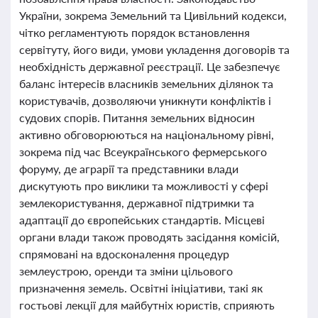
України, зокрема Земельний та Цивільний кодекси,
чітко регламентують порядок встановлення
сервітуту, його види, умови укладення договорів та
необхідність державної реєстрації. Це забезпечує
баланс інтересів власників земельних ділянок та
користувачів, дозволяючи уникнути конфліктів і
судових спорів. Питання земельних відносин
активно обговорюються на національному рівні,
зокрема під час Всеукраїнського фермерського
форуму, де аграрії та представники влади
дискутують про виклики та можливості у сфері
землекористування, державної підтримки та
адаптації до європейських стандартів. Місцеві
органи влади також проводять засідання комісій,
спрямовані на вдосконалення процедур
землеустрою, оренди та зміни цільового
призначення земель. Освітні ініціативи, такі як
гостьові лекції для майбутніх юристів, сприяють