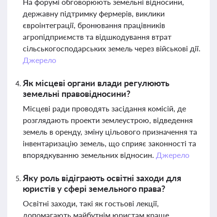
На форумі обговорюють земельні відносини,
державну підтримку фермерів, виклики
євроінтеграції, бронювання працівників
агропідприємств та відшкодування втрат
сільськогосподарських земель через військові дії.
Джерело
Як місцеві органи влади регулюють
земельні правовідносини?
Місцеві ради проводять засідання комісій, де
розглядають проекти землеустрою, відведення
земель в оренду, зміну цільового призначення та
інвентаризацію земель, що сприяє законності та
впорядкуванню земельних відносин.
Джерело
Яку роль відіграють освітні заходи для
юристів у сфері земельного права?
Освітні заходи, такі як гостьові лекції,
допомагають майбутнім юристам краще