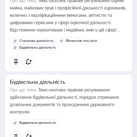
Про що тема:
Тема охоплює правове регулювання оцінки
майна, майнових прав і професійної діяльності оцінювачів,
включно з кваліфікаційними вимогами, звітністю та
цифровими сервісами у сфері оціночної діяльності.
Відстеження нормативних і медійних змін у цій сфері
корисне для власника бізнесу, керівника, юриста або
Страхова діяльність
Фінансові послуги
бухгалтера під час оподаткування, приватизації, оренди
Будівельна діяльність
державного майна, корпоративних угод і перевірки
статусу суб'єктів оціночної діяльності
Будівельна діяльність
Про що тема:
Тема охоплює правове регулювання
здійснення будівельної діяльності, порядок отримання
дозвільних документів та проходження державного
контролю
Будівельна діяльність