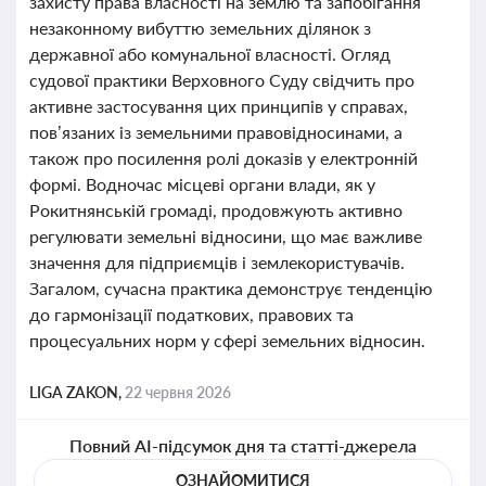
захисту права власності на землю та запобігання
незаконному вибуттю земельних ділянок з
державної або комунальної власності. Огляд
судової практики Верховного Суду свідчить про
активне застосування цих принципів у справах,
пов’язаних із земельними правовідносинами, а
також про посилення ролі доказів у електронній
формі. Водночас місцеві органи влади, як у
Рокитнянській громаді, продовжують активно
регулювати земельні відносини, що має важливе
значення для підприємців і землекористувачів.
Загалом, сучасна практика демонструє тенденцію
до гармонізації податкових, правових та
процесуальних норм у сфері земельних відносин.
LIGA ZAKON,
22 червня 2026
Повний AI-підсумок дня та статті-джерела
ОЗНАЙОМИТИСЯ