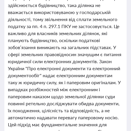
здійснюється будівництво, така ділянка не
вважається використовуваною у господарській
діяльності, тому звільнення від сплати земельного
податку за пп. 4 п. 297.1 ПКУ не застосовується. Це
важливо для власників земельних ділянок, які
планують будівництво, оскільки податкові
зобов’язання виникають на загальних підставах. У
сфері земельних правовідносин значущим є питання
юридичної сили електронних документів. Закон
України "Про електронні документи та електронний
документообіг" надає електронним документам
таку ж юридичну силу, як і паперовим оригіналам. У
випадках розбіжностей між електронним і
паперовим наказом щодо земельної ділянки суди
повинні ретельно досліджувати обидва документи,
їх походження, цілісність та відповідність, а не
автоматично надавати перевагу паперовому носію.
Цей підхід має фундаментальне значення для