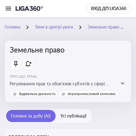
ВХІД ДО LIGA360
Головна
Теми в центрі уваги
Земельне право
Земельне право
ПРО ЩО ТЕМА:
Регулювання прав та обов’язків суб’єктів у сфері
користування землею, земельний сервітут, що є
Будівельна діяльність
Агропромисловий комплекс
критично важливим для захисту майнових прав
власників, орендарів та держави, а також для
ефективного управління земельними ресурсами
Головне за добу (AI)
Усі публікації