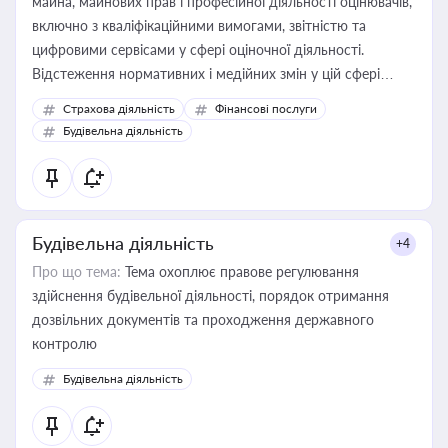
майна, майнових прав і професійної діяльності оцінювачів,
включно з кваліфікаційними вимогами, звітністю та
цифровими сервісами у сфері оціночної діяльності.
Відстеження нормативних і медійних змін у цій сфері
корисне для власника бізнесу, керівника, юриста або
Страхова діяльність
Фінансові послуги
бухгалтера під час оподаткування, приватизації, оренди
Будівельна діяльність
державного майна, корпоративних угод і перевірки
статусу суб'єктів оціночної діяльності
Будівельна діяльність
+4
Про що тема:
Тема охоплює правове регулювання
здійснення будівельної діяльності, порядок отримання
дозвільних документів та проходження державного
контролю
Будівельна діяльність