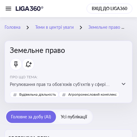
ВХІД ДО LIGA360
Головна
Теми в центрі уваги
Земельне право
Земельне право
ПРО ЩО ТЕМА:
Регулювання прав та обов’язків суб’єктів у сфері
користування землею, земельний сервітут, що є
Будівельна діяльність
Агропромисловий комплекс
критично важливим для захисту майнових прав
власників, орендарів та держави, а також для
ефективного управління земельними ресурсами
Головне за добу (AI)
Усі публікації