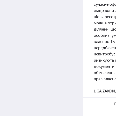
сучасне офо
якщо вони 
після реєст
можна отри
ділянки, що
особливі ум
власності у
передбачен
невитребува
ризикують в
документи 
обмеження 
прав власно
LIGA ZAKON