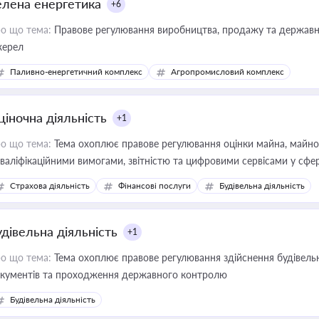
елена енергетика
+6
о що тема:
Правове регулювання виробництва, продажу та державної
ерел
Паливно-енергетичний комплекс
Агропромисловий комплекс
ціночна діяльність
+1
о що тема:
Тема охоплює правове регулювання оцінки майна, майнови
кваліфікаційними вимогами, звітністю та цифровими сервісами у сфер
дійних змін у цій сфері корисне для власника бізнесу, керівника, юр
Страхова діяльність
Фінансові послуги
Будівельна діяльність
иватизації, оренди державного майна, корпоративних угод і перевірки
удівельна діяльність
+1
о що тема:
Тема охоплює правове регулювання здійснення будівельн
кументів та проходження державного контролю
Будівельна діяльність