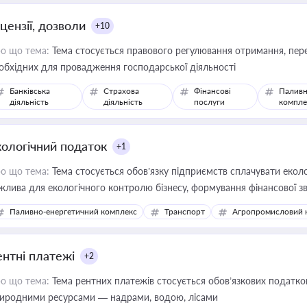
цензії, дозволи
+10
о що тема:
Тема стосується правового регулювання отримання, пере
обхідних для провадження господарської діяльності
Банківська
Страхова
Фінансові
Паливн
діяльність
діяльність
послуги
компле
кологічний податок
+1
о що тема:
Тема стосується обов’язку підприємств сплачувати еколо
жлива для екологічного контролю бізнесу, формування фінансової 
конодавства
Паливно-енергетичний комплекс
Транспорт
Агропромисловий 
ентні платежі
+2
о що тема:
Тема рентних платежів стосується обов’язкових податков
иродними ресурсами — надрами, водою, лісами