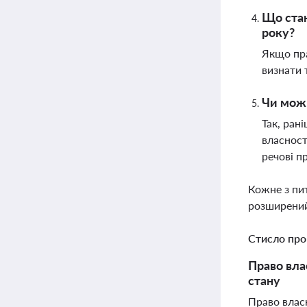
Що стан
року?
Якщо пра
визнати 
Чи можн
Так, ран
власност
речові п
Кожне з пи
розширений
Стисло про
Право вла
стану
Право власн