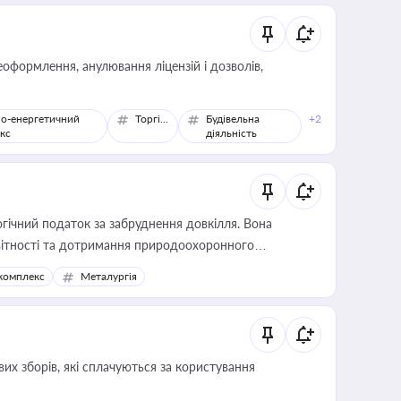
оформлення, анулювання ліцензій і дозволів,
о-енергетичний
Торгівля
Будівельна
+2
кс
діяльність
гічний податок за забруднення довкілля. Вона
звітності та дотримання природоохоронного
комплекс
Металургія
их зборів, які сплачуються за користування