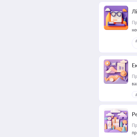
Лі
Пр
не
Е
Пр
ва
за
Р
Пр
пр