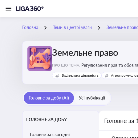
Головна
Теми в центрі уваги
Земельне прав
Земельне право
Регулювання прав та обов’я
ПРО ЩО ТЕМА:
прав власників, орендарів 
Будівельна діяльність
Агропромислов
Головне за добу (AI)
Усі публікації
ГОЛОВНЕ ЗА ДОБУ
Головне за 
Головне за сьогодні
Опрацьова