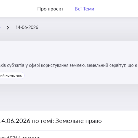
Про проєкт
Всі Теми
о
14-06-2026
зків суб’єктів у сфері користування землею, земельний сервітут, що
та держави, а також для ефективного управління земельними ресурс
ий комплекс
14.06.2026 по темі: Земельне право
но:
15714 джерел