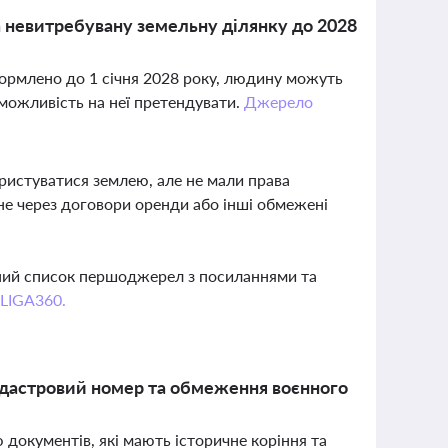
а невитребувану земельну ділянку до 2028
формлено до 1 січня 2028 року, людину можуть
 можливість на неї претендувати.
Джерело
ристуватися землею, але не мали права
е через договори оренди або інші обмежені
вний список першоджерел з посиланнями та
 LIGA360.
кадастровий номер та обмеження воєнного
 документів, які мають історичне коріння та