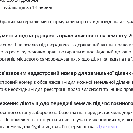
1 публікація за 14 червня
ібраних матеріалів ми сформували короткі відповіді на актуал
ументи підтверджують право власності на землю у 2
асності на землю підтверджують державний акт на право вла
го реєстру речових прав, нотаріально посвідчений договір 
органів місцевого самоврядування, якщо ділянка надана на ї
ов’язковим кадастровий номер для земельної ділянк
астровий номер є обов’язковим для кожної земельної ділянки
та є необхідним для реєстрації права власності та інших пра
еження діють щодо передачі земель під час воєнного
воєнного стану заборонена безоплатна передача земель держ
ь. Це обмеження стосується навіть учасників бойових дій, х
ня земель для будівництва або фермерства.
Джерело