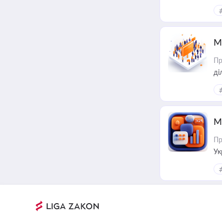
М
Пр
М
Пр
Ук
ін