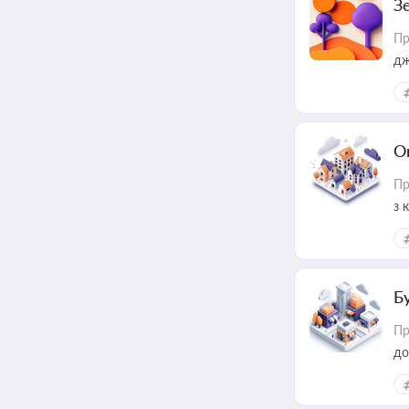
З
Пр
дж
О
Пр
з 
ме
пр
Б
Пр
до