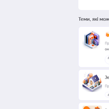
Теми, які мож
Пр
он
З
Пр