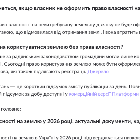
еться, якщо власник не оформить право власності н
во власності на невитребувану земельну ділянку не буде о
такою, що відмовилася від отримання землі, і вона втратить
а користуватися землею без права власності?
іше за радянським законодавством громадяни могли лише ко
і. Сьогодні право користування землею може бути оформлен
рава, які також підлягають реєстрації.
Джерело
тань — це короткий підсумок змісту публікацій за день. По
 підсумок за добу доступні у
комерційній версії Платформи
 головне:
сності на землю у 2026 році: актуальні документи, 
ості на землю в Україні у 2026 році підтверджується низкою