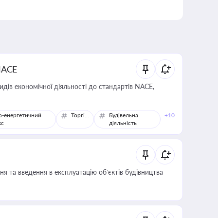
NACE
идів економічної діяльності до стандартів NACE,
о-енергетичний
Торгівля
Будівельна
+10
кс
діяльність
я та введення в експлуатацію об’єктів будівництва