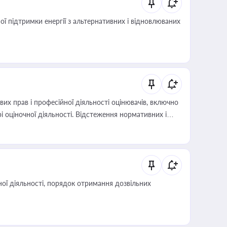
 підтримки енергії з альтернативних і відновлюваних
х прав і професійної діяльності оцінювачів, включно
і оціночної діяльності. Відстеження нормативних і
иста або бухгалтера під час оподаткування,
 статусу суб'єктів оціночної діяльності
ої діяльності, порядок отримання дозвільних