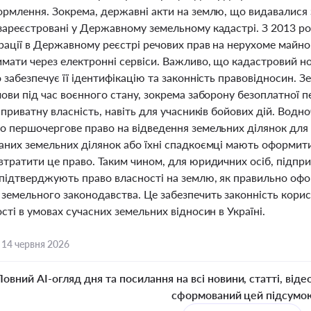
рмлення. Зокрема, державні акти на землю, що видавалися з
зареєстровані у Державному земельному кадастрі. З 2013 ро
рації в Державному реєстрі речових прав на нерухоме майно,
мати через електронні сервіси. Важливо, що кадастровий но
 забезпечує її ідентифікацію та законність правовідносин.
ови під час воєнного стану, зокрема заборону безоплатної 
 приватну власність, навіть для учасників бойових дій. Водно
о першочергове право на відведення земельних ділянок для 
них земельних ділянок або їхні спадкоємці мають оформити 
тратити це право. Таким чином, для юридичних осіб, підпри
підтверджують право власності на землю, як правильно офо
земельного законодавства. Це забезпечить законність корис
сті в умовах сучасних земельних відносин в Україні.
,
14 червня 2026
Повний AI-огляд дня та посилання на всі новини, статті, віде
сформований цей підсумо