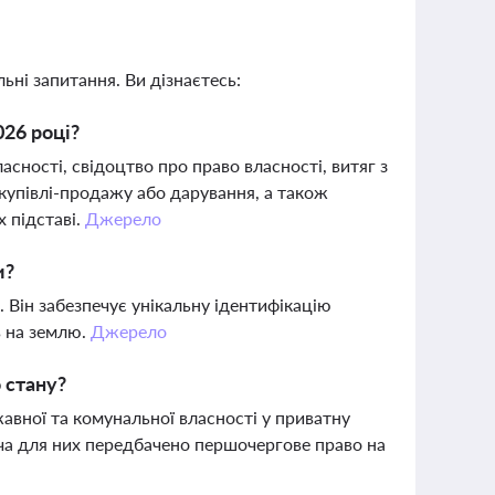
ьні запитання. Ви дізнаєтесь:
026 році?
сності, свідоцтво про право власності, витяг з
купівлі-продажу або дарування, а також
х підставі.
Джерело
и?
. Він забезпечує унікальну ідентифікацію
в на землю.
Джерело
 стану?
авної та комунальної власності у приватну
оча для них передбачено першочергове право на