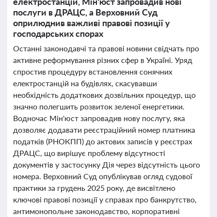
електростанцій, Мін'юст запровадив нові
послуги в ДРАЦС, а Верховний Суд
оприлюднив важливі правові позиції у
господарських спорах
Останні законодавчі та правові новини свідчать про
активне реформування різних сфер в Україні. Уряд
спростив процедуру встановлення сонячних
електростанцій на будівлях, скасувавши
необхідність додаткових дозвільних процедур, що
значно полегшить розвиток зеленої енергетики.
Водночас Мін'юст запровадив нову послугу, яка
дозволяє додавати реєстраційний номер платника
податків (РНОКПП) до актових записів у реєстрах
ДРАЦС, що вирішує проблему відсутності
документів у застосунку Дія через відсутність цього
номера. Верховний Суд опублікував огляд судової
практики за грудень 2025 року, де висвітлено
ключові правові позиції у справах про банкрутство,
антимонопольне законодавство, корпоративні