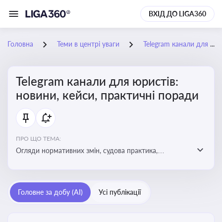
ВХІД ДО LIGA360
Головна
Теми в центрі уваги
Telegram канали для юристів: новини, кейси, практичні поради
Telegram канали для юристів:
новини, кейси, практичні поради
ПРО ЩО ТЕМА:
Огляди нормативних змін, судова практика,
коментарі експертів, юридичні алгоритми, правові
новини - все, про що пишуть у юридичних Telegram
каналах
Головне за добу (AI)
Усі публікації