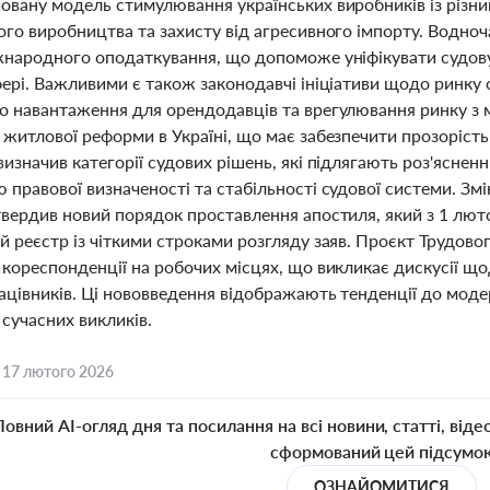
овану модель стимулювання українських виробників із різн
ого виробництва та захисту від агресивного імпорту. Водно
жнародного оподаткування, що допоможе уніфікувати судову 
фері. Важливими є також законодавчі ініціативи щодо ринку
о навантаження для орендодавців та врегулювання ринку з м
житлової реформи в Україні, що має забезпечити прозорість
визначив категорії судових рішень, які підлягають роз'ясн
правової визначеності та стабільності судової системи. Зм
твердив новий порядок проставлення апостиля, який з 1 лют
 реєстр із чіткими строками розгляду заяв. Проєкт Трудово
 кореспонденції на робочих місцях, що викликає дискусії щ
цівників. Ці нововведення відображають тенденції до модер
сучасних викликів.
,
17 лютого 2026
Повний AI-огляд дня та посилання на всі новини, статті, віде
сформований цей підсумо
ОЗНАЙОМИТИСЯ