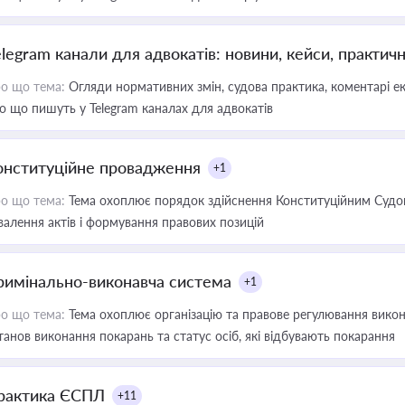
elegram канали для адвокатів: новини, кейси, практич
о що тема:
Огляди нормативних змін, судова практика, коментарі екс
о що пишуть у Telegram каналах для адвокатів
онституційне провадження
+1
о що тема:
Тема охоплює порядок здійснення Конституційним Судом
валення актів і формування правових позицій
римінально-виконавча система
+1
о що тема:
Тема охоплює організацію та правове регулювання викона
танов виконання покарань та статус осіб, які відбувають покарання
рактика ЄСПЛ
+11