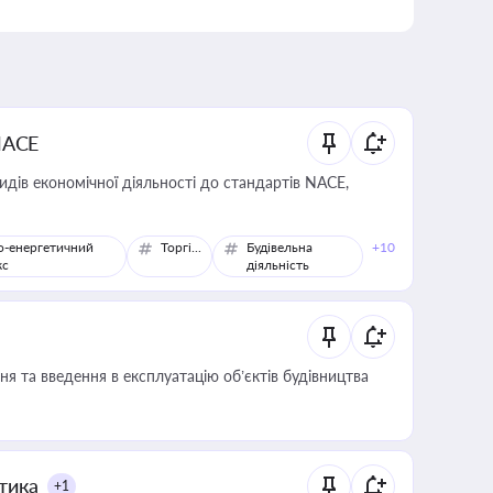
NACE
идів економічної діяльності до стандартів NACE,
о-енергетичний
Торгівля
Будівельна
+10
кс
діяльність
я та введення в експлуатацію об’єктів будівництва
итика
+1