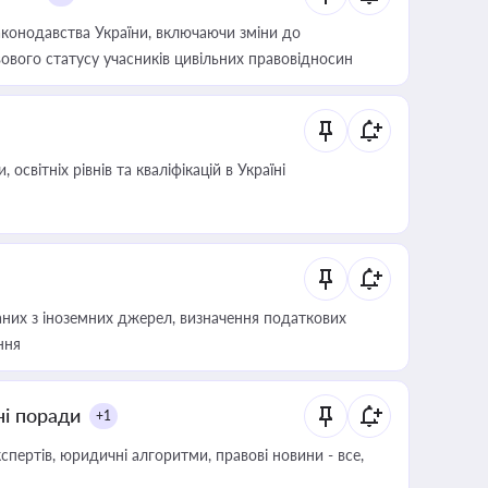
конодавства України, включаючи зміни до
ового статусу учасників цивільних правовідносин
світніх рівнів та кваліфікацій в Україні
аних з іноземних джерел, визначення податкових
ння
ні поради
+1
пертів, юридичні алгоритми, правові новини - все,