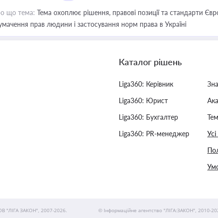
о що тема:
Тема охоплює рішення, правові позиції та стандарти Євр
умачення прав людини і застосування норм права в Україні
Каталог рішень
Liga360: Керівник
Зн
Liga360: Юрист
Ак
Liga360: Бухгалтер
Тем
Liga360: PR-менеджер
Усі
Пол
Умо
ОВ "ЛІГА ЗАКОН", 2007-2026.
© Інформаційне агентство "ЛІГА:ЗАКОН", 2010-20