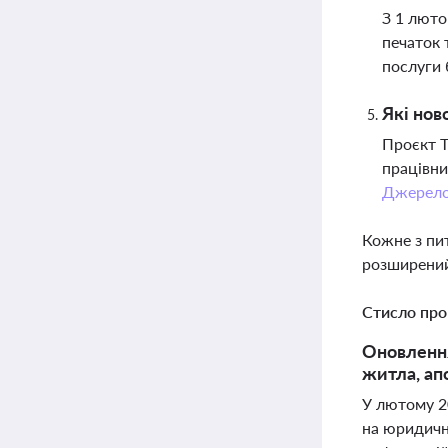
З 1 люто
печаток 
послуги 
Які нов
Проєкт Т
працівни
Джерел
Кожне з пи
розширений
Стисло про
Оновлення
житла, ап
У лютому 20
на юридичн