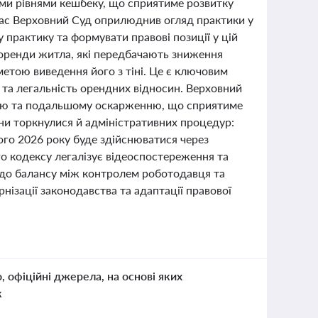
ими рівнями кешбеку, що сприятиме розвитку
час Верховний Суд оприлюднив огляд практики у
практику та формувати правові позиції у цій
 оренди житла, які передбачають зниження
етою виведення його з тіні. Це є ключовим
 та легальність орендних відносин. Верховний
енню та подальшому оскарженню, що сприятиме
іни торкнулися й адміністративних процедур:
ого 2026 року буде здійснюватися через
го кодексу легалізує відеоспостереження та
одо балансу між контролем роботодавця та
нізації законодавства та адаптації правової
о, офіційні джерела, на основі яких
к