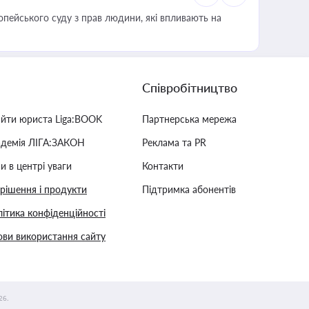
опейського суду з прав людини, які впливають на
Співробітництво
айти юриста Liga:BOOK
Партнерська мережа
адемія ЛІГА:ЗАКОН
Реклама та PR
и в центрі уваги
Контакти
 рішення і продукти
Підтримка абонентів
ітика конфіденційності
ви використання сайту
26.