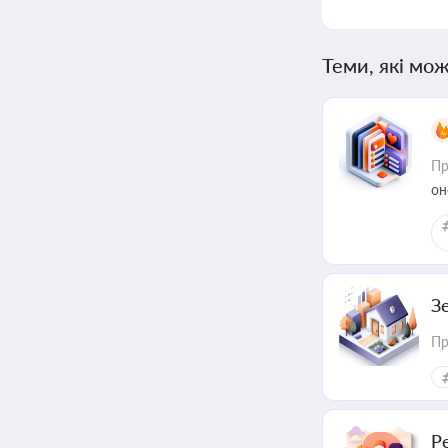
Теми, які мож
Пр
он
З
Пр
Р