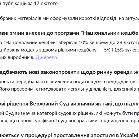
8 публікацій за 17 лютого
ібраних матеріалів ми сформували короткі відповіді на актуал
овні зміни внесені до програми "Національний кешбе
 "Національний кешбек" зберігає 10% кешбеку до 28 лютого 
ійована модель з двома рівнями кешбеку — 5% і 15% залежно
ких виробників.
Джерело
дбачають нові законопроєкти щодо ринку оренди жи
оєкти передбачають зниження податків для орендодавців і
його прозорим, стимулювати легальну діяльність власників та
ові рішення Верховний Суд визначив як такі, що під
й Суд визначив категорії судових рішень, які можуть бути 
ня, що сприяє уніфікації судової практики і підвищенню пра
юється у процедурі проставлення апостиля в Україні 