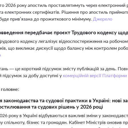
го 2026 року апостиль проставлятимуть через електронний ре
та електронних сертифікатів. Рішення про апостиль приймати
буде прив’язана до прожиткового мінімуму.
Джерело
овведення передбачає проєкт Трудового кодексу щод
рудового кодексу легалізує відеоспостереження на робочому
ків, що викликає дискусії щодо балансу між контролем робо
о
тань — це короткий підсумок змісту публікацій за день. По
 підсумок за добу доступні у
комерційній версії Платформи
 головне:
 законодавства та судової практики в Україні: нові
остилювання та судових рішень у 2026 році
26 року в Україні відбуваються важливі зміни у законодавств
у спільноту, бізнес та громадян. Кабінет Міністрів оновив 