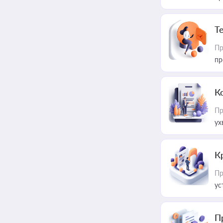
T
Пр
пр
К
Пр
ух
К
Пр
ус
П