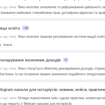
о що тема:
Тема охоплює оновлення та реформування цивільного за
гулювання майнових і немайнових прав, договірних відносин та прав
ища освіта
+10
о що тема:
Тема охоплює правове регулювання системи вищої освіти, о
Освіта
екларування іноземних доходів
+1
о що тема:
Тема стосується обов’язку декларування доходів, отрим
бов’язань та застосування правил уникнення подвійного оподаткува
elegram канали для нотаріусів: новини, кейси, практич
о що тема:
Огляди нормативних змін, судова практика, коментарі екс
о що пишуть у Telegram каналах для нотаріусів