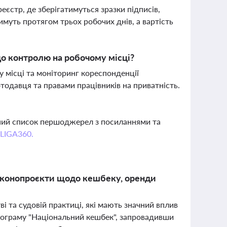
єстр, де зберігатимуться зразки підписів,
муть протягом трьох робочих днів, а вартість
о контролю на робочому місці?
 місці та моніторинг кореспонденції
тодавця та правами працівників на приватність.
вний список першоджерел з посиланнями та
 LIGA360.
 законопроєкти щодо кешбеку, оренди
і та судовій практиці, які мають значний вплив
програму "Національний кешбек", запровадивши