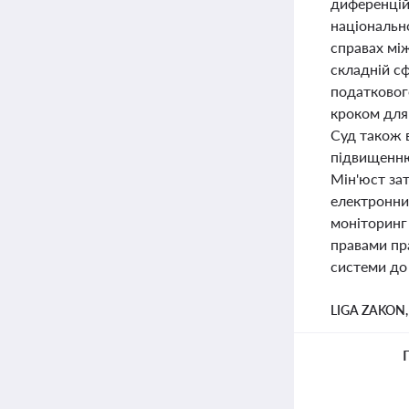
диференцій
національн
справах мі
складній с
податковог
кроком для 
Суд також 
підвищенню 
Мін'юст за
електронний
моніторинг
правами пра
системи до 
LIGA ZAKON