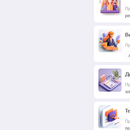
Пр
ре
В
Пр
Д
Пр
зо
T
Пр
пр