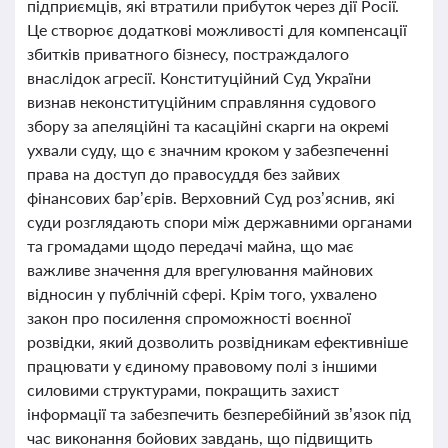
підприємців, які втратили прибуток через дії Росії.
Це створює додаткові можливості для компенсації
збитків приватного бізнесу, постраждалого
внаслідок агресії. Конституційний Суд України
визнав неконституційним справляння судового
збору за апеляційні та касаційні скарги на окремі
ухвали суду, що є значним кроком у забезпеченні
права на доступ до правосуддя без зайвих
фінансових бар’єрів. Верховний Суд роз’яснив, які
суди розглядають спори між державними органами
та громадами щодо передачі майна, що має
важливе значення для врегулювання майнових
відносин у публічній сфері. Крім того, ухвалено
закон про посилення спроможності воєнної
розвідки, який дозволить розвідникам ефективніше
працювати у єдиному правовому полі з іншими
силовими структурами, покращить захист
інформації та забезпечить безперебійний зв’язок під
час виконання бойових завдань, що підвищить