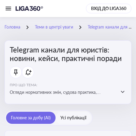
ВХІД ДО LIGA360
Головна
Теми в центрі уваги
Telegram канали для юристів: новини, кейси, практичні поради
Telegram канали для юристів:
новини, кейси, практичні поради
ПРО ЩО ТЕМА:
Огляди нормативних змін, судова практика,
коментарі експертів, юридичні алгоритми, правові
новини - все, про що пишуть у юридичних Telegram
каналах
Головне за добу (AI)
Усі публікації