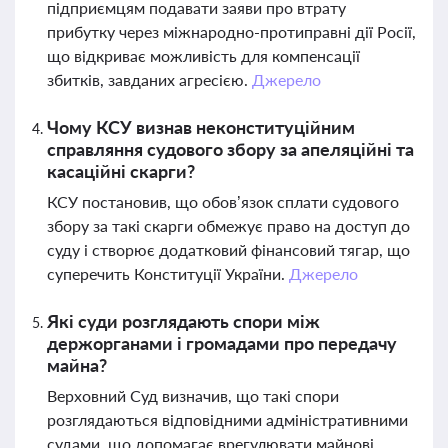
підприємцям подавати заяви про втрату
прибутку через міжнародно-протиправні дії Росії,
що відкриває можливість для компенсації
збитків, завданих агресією.
Джерело
Чому КСУ визнав неконституційним
справляння судового збору за апеляційні та
касаційні скарги?
КСУ постановив, що обов’язок сплати судового
збору за такі скарги обмежує право на доступ до
суду і створює додатковий фінансовий тягар, що
суперечить Конституції України.
Джерело
Які суди розглядають спори між
держорганами і громадами про передачу
майна?
Верховний Суд визначив, що такі спори
розглядаються відповідними адміністративними
судами, що допомагає врегулювати майнові