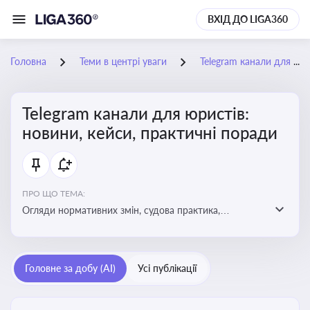
ВХІД ДО LIGA360
Головна
Теми в центрі уваги
Telegram канали для юристів: новини, кейси, практичні поради
Telegram канали для юристів:
новини, кейси, практичні поради
ПРО ЩО ТЕМА:
Огляди нормативних змін, судова практика,
коментарі експертів, юридичні алгоритми, правові
новини - все, про що пишуть у юридичних Telegram
каналах
Головне за добу (AI)
Усі публікації