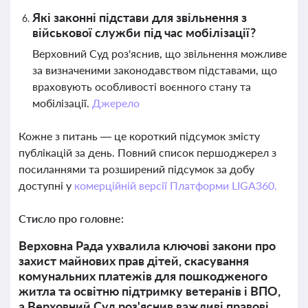
Які законні підстави для звільнення з
військової служби під час мобілізації?
Верховний Суд роз'яснив, що звільнення можливе
за визначеними законодавством підставами, що
враховують особливості воєнного стану та
мобілізації.
Джерело
Кожне з питань — це короткий підсумок змісту
публікацій за день. Повний список першоджерел з
посиланнями та розширений підсумок за добу
доступні у
комерційній версії Платформи LIGA360.
Стисло про головне:
Верховна Рада ухвалила ключові закони про
захист майнових прав дітей, скасування
комунальних платежів для пошкодженого
житла та освітню підтримку ветеранів і ВПО,
а Верховний Суд роз'яснив важливі правові