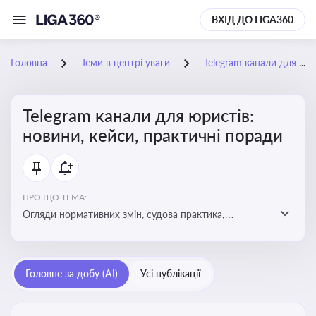
ВХІД ДО LIGA360
Головна
Теми в центрі уваги
Telegram канали для юристів: новини, кейси, практичні поради
Telegram канали для юристів:
новини, кейси, практичні поради
ПРО ЩО ТЕМА:
Огляди нормативних змін, судова практика,
коментарі експертів, юридичні алгоритми, правові
новини - все, про що пишуть у юридичних Telegram
каналах
Головне за добу (AI)
Усі публікації