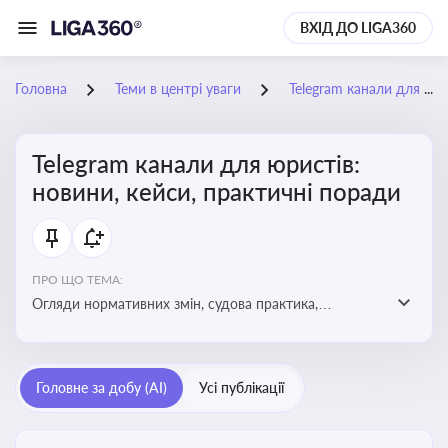
ВХІД ДО LIGA360
Головна
Теми в центрі уваги
Telegram канали для юристів: новини, кейси, практичні поради
Telegram канали для юристів:
новини, кейси, практичні поради
ПРО ЩО ТЕМА:
Огляди нормативних змін, судова практика,
коментарі експертів, юридичні алгоритми, правові
новини - все, про що пишуть у юридичних Telegram
каналах
Головне за добу (AI)
Усі публікації