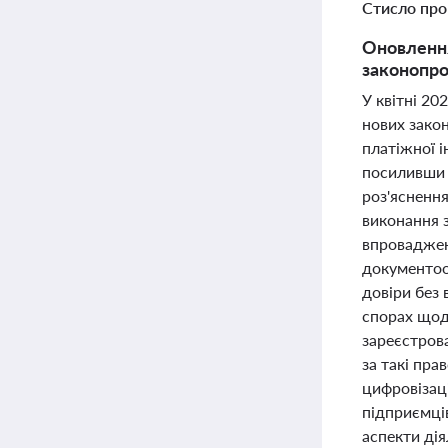
Стисло про
Оновлення
законопро
У квітні 20
нових закон
платіжної і
посиливши в
роз'яснення
виконання 
впроваджен
документооб
довіри без 
спорах щод
зареєстров
за такі пра
цифровізаці
підприємців
аспекти дія