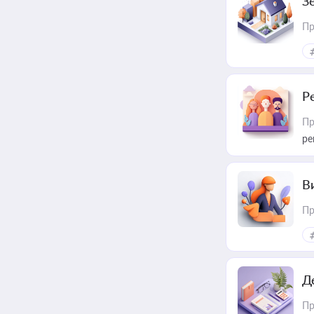
З
Пр
Р
Пр
ре
В
Пр
Д
Пр