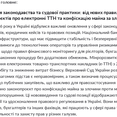
 головне:
 законодавства та судової практики: від нових прав
єктів про електронні ТТН та конфіскацію майна за з
26 року в Україні відбулися важливі оновлення у сфері закон
ів, юридичних кейсів та правових позицій. Національний ба
нфраструктури, що має підвищити стабільність і безперервн
имоги до технологічних операторів та управління ризиками 
 щодо правил фінансового моніторингу для рієлторів, бухга
законних процедур без додаткових обмежень. Мінророзвитк
ня електронних товарно-транспортних накладних (е-ТТН) з 
ігу та зниженню витрат бізнесу. Верховний Суд України роз
вагомих підстав є неправомірним, а також визначив процесу
о публічних закупівель, що важливо для правозастосування у
ано законопроєкт про конфіскацію майна за злочини проти м
вопорушення. Ці нововведення та судові позиції відображаю
ї та удосконалення правового регулювання в Україні. Вони 
, бухгалтерів та інших фахівців, які працюють у сфері права 
льності та захисту прав у різних галузях.