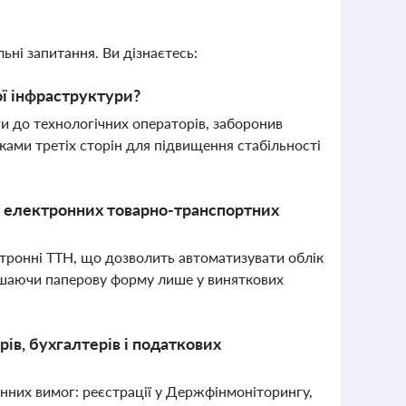
ьні запитання. Ви дізнаєтесь:
ої інфраструктури?
и до технологічних операторів, заборонив
ами третіх сторін для підвищення стабільності
 електронних товарно-транспортних
ктронні ТТН, що дозволить автоматизувати облік
лишаючи паперову форму лише у виняткових
рів, бухгалтерів і податкових
онних вимог: реєстрації у Держфінмоніторингу,