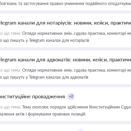
бов’язань та застосування правил уникнення подвійного оподаткува
elegram канали для нотаріусів: новини, кейси, практич
о що тема:
Огляди нормативних змін, судова практика, коментарі екс
о що пишуть у Telegram каналах для нотаріусів
elegram канали для адвокатів: новини, кейси, практич
о що тема:
Огляди нормативних змін, судова практика, коментарі екс
о що пишуть у Telegram каналах для адвокатів
онституційне провадження
+2
о що тема:
Тема охоплює порядок здійснення Конституційним Судом
валення актів і формування правових позицій