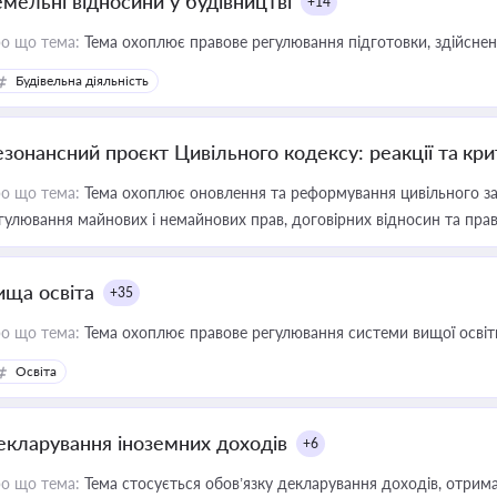
емельні відносини у будівництві
+14
о що тема:
Тема охоплює правове регулювання підготовки, здійсненн
Будівельна діяльність
езонансний проєкт Цивільного кодексу: реакції та кр
о що тема:
Тема охоплює оновлення та реформування цивільного за
гулювання майнових і немайнових прав, договірних відносин та прав
ища освіта
+35
о що тема:
Тема охоплює правове регулювання системи вищої освіти, о
Освіта
екларування іноземних доходів
+6
о що тема:
Тема стосується обов’язку декларування доходів, отрим