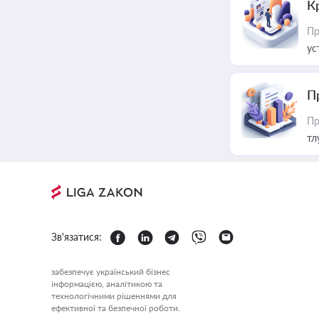
К
Пр
ус
П
Пр
тл
Зв'язатися:
забезпечує український бізнес
інформацією, аналітикою та
технологічними рішеннями для
ефективної та безпечної роботи.