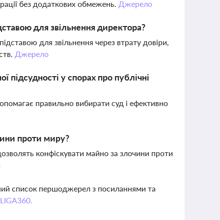
ерації без додаткових обмежень.
Джерело
дставою для звільнення директора?
ідставою для звільнення через втрату довіри,
ств.
Джерело
ї підсудності у спорах про публічні
опомагає правильно вибирати суд і ефективно
чини проти миру?
дозволять конфіскувати майно за злочини проти
о
вний список першоджерел з посиланнями та
 LIGA360.