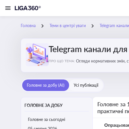
Головна
Теми в центрі уваги
Telegram канали
Telegram канали для
Огляди нормативних змін, с
ПРО ЩО ТЕМА:
Telegram каналах
Головне за добу (AI)
Усі публікації
Головне за 
ГОЛОВНЕ ЗА ДОБУ
практичні 
Головне за сьогодні
Опрацьова
05 серпня 2026