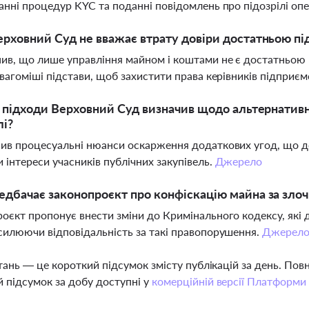
анні процедур KYC та поданні повідомлень про підозрілі оп
рховний Суд не вважає втрату довіри достатньою пі
ив, що лише управління майном і коштами не є достатньою п
 вагоміші підстави, щоб захистити права керівників підприєм
і підходи Верховний Суд визначив щодо альтернативно
лі?
ив процесуальні нюанси оскарження додаткових угод, що д
 інтереси учасників публічних закупівель.
Джерело
дбачає законопроєкт про конфіскацію майна за зло
оєкт пропонує внести зміни до Кримінального кодексу, які 
силюючи відповідальність за такі правопорушення.
Джерел
тань — це короткий підсумок змісту публікацій за день. По
 підсумок за добу доступні у
комерційній версії Платформи