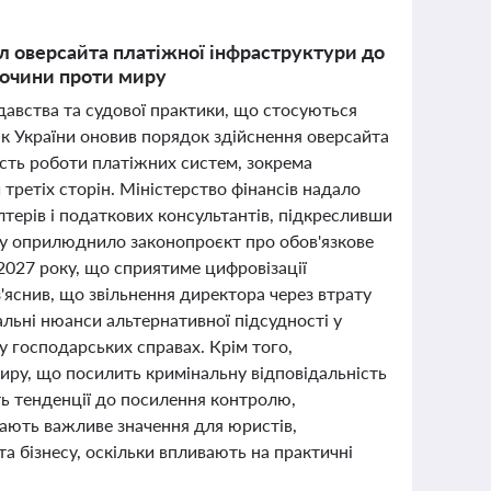
ил оверсайта платіжної інфраструктури до
лочини проти миру
одавства та судової практики, що стосуються
нк України оновив порядок здійснення оверсайта
ість роботи платіжних систем, зокрема
третіх сторін. Міністерство фінансів надало
лтерів і податкових консультантів, підкресливши
у оприлюднило законопроєкт про обов'язкове
2027 року, що сприятиме цифровізації
'яснив, що звільнення директора через втрату
альні нюанси альтернативної підсудності у
 господарських справах. Крім того,
иру, що посилить кримінальну відповідальність
ть тенденції до посилення контролю,
мають важливе значення для юристів,
та бізнесу, оскільки впливають на практичні