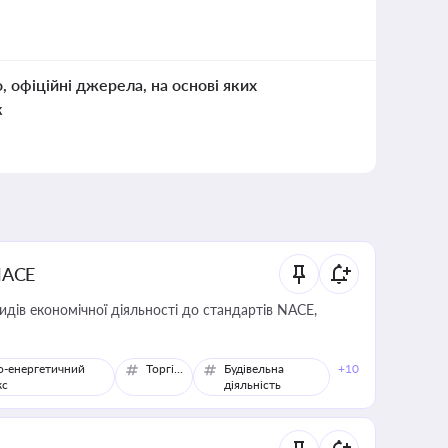
о, офіційні джерела, на основі яких
к
NACE
идів економічної діяльності до стандартів NACE,
о-енергетичний
Торгівля
Будівельна
+10
кс
діяльність