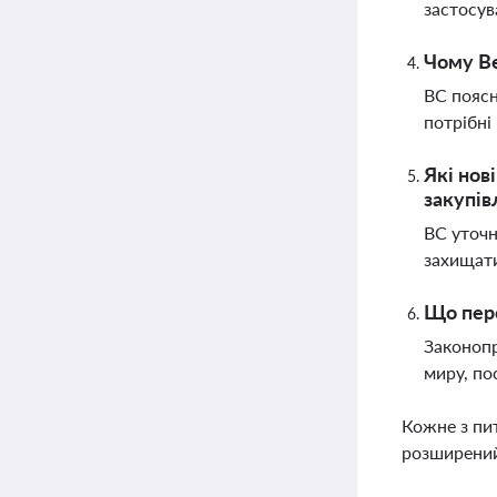
застосув
Чому Ве
ВС поясн
потрібні
Які нов
закупів
ВС уточн
захищати
Що пере
Законопр
миру, по
Кожне з пи
розширений