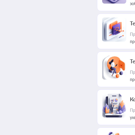
зо
T
Пр
пр
T
Пр
пр
К
Пр
ух