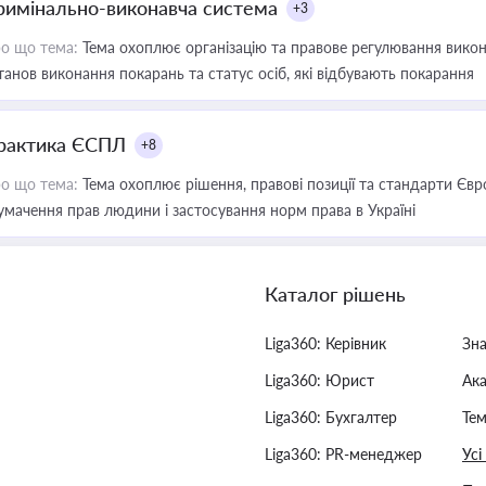
римінально-виконавча система
+3
о що тема:
Тема охоплює організацію та правове регулювання викона
танов виконання покарань та статус осіб, які відбувають покарання
рактика ЄСПЛ
+8
о що тема:
Тема охоплює рішення, правові позиції та стандарти Євр
умачення прав людини і застосування норм права в Україні
Каталог рішень
Liga360: Керівник
Зн
Liga360: Юрист
Ак
Liga360: Бухгалтер
Тем
Liga360: PR-менеджер
Усі