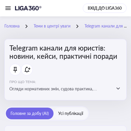
ВХІД ДО LIGA360
Головна
Теми в центрі уваги
Telegram канали для юристів: новини, кейси, практичні поради
Telegram канали для юристів:
новини, кейси, практичні поради
ПРО ЩО ТЕМА:
Огляди нормативних змін, судова практика,
коментарі експертів, юридичні алгоритми, правові
новини - все, про що пишуть у юридичних Telegram
каналах
Головне за добу (AI)
Усі публікації