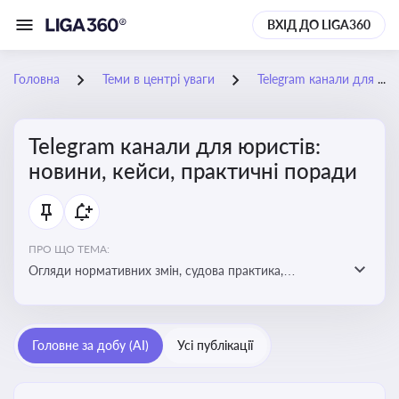
ВХІД ДО LIGA360
Головна
Теми в центрі уваги
Telegram канали для юристів: новини, кейси, практичні поради
Telegram канали для юристів:
новини, кейси, практичні поради
ПРО ЩО ТЕМА:
Огляди нормативних змін, судова практика,
коментарі експертів, юридичні алгоритми, правові
новини - все, про що пишуть у юридичних Telegram
каналах
Головне за добу (AI)
Усі публікації