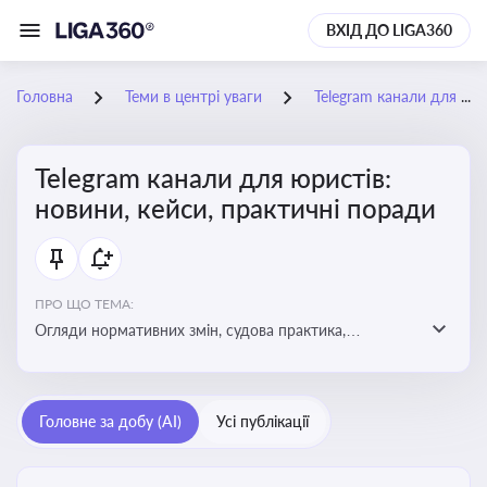
ВХІД ДО LIGA360
Головна
Теми в центрі уваги
Telegram канали для юристів: новини, кейси, практичні поради
Telegram канали для юристів:
новини, кейси, практичні поради
ПРО ЩО ТЕМА:
Огляди нормативних змін, судова практика,
коментарі експертів, юридичні алгоритми, правові
новини - все, про що пишуть у юридичних Telegram
каналах
Головне за добу (AI)
Усі публікації