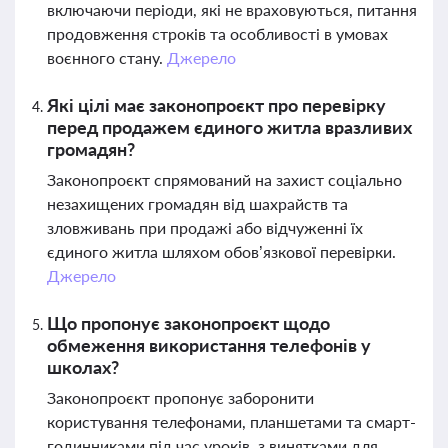
включаючи періоди, які не враховуються, питання
продовження строків та особливості в умовах
воєнного стану.
Джерело
Які цілі має законопроєкт про перевірку
перед продажем єдиного житла вразливих
громадян?
Законопроєкт спрямований на захист соціально
незахищених громадян від шахрайств та
зловживань при продажі або відчуженні їх
єдиного житла шляхом обов’язкової перевірки.
Джерело
Що пропонує законопроєкт щодо
обмеження використання телефонів у
школах?
Законопроєкт пропонує заборонити
користування телефонами, планшетами та смарт-
годинниками під час уроків, з винятками для