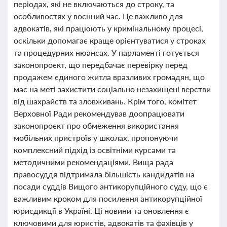
періодах, які не включаються до строку, та
особливостях у воєнний час. Це важливо для
адвокатів, які працюють у кримінальному процесі,
оскільки допомагає краще орієнтуватися у строках
та процедурних нюансах. У парламенті готується
законопроєкт, що передбачає перевірку перед
продажем єдиного житла вразливих громадян, що
має на меті захистити соціально незахищені верстви
від шахрайств та зловживань. Крім того, комітет
Верховної Ради рекомендував доопрацювати
законопроєкт про обмеження використання
мобільних пристроїв у школах, пропонуючи
комплексний підхід із освітніми курсами та
методичними рекомендаціями. Вища рада
правосуддя підтримала більшість кандидатів на
посади суддів Вищого антикорупційного суду, що є
важливим кроком для посилення антикорупційної
юрисдикції в Україні. Ці новини та оновлення є
ключовими для юристів, адвокатів та фахівців у