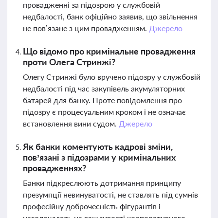
провадженні за підозрою у службовій
недбалості, банк офіційно заявив, що звільнення
не пов’язане з цим провадженням.
Джерело
Що відомо про кримінальне провадження
проти Олега Стринжі?
Олегу Стринжі було вручено підозру у службовій
недбалості під час закупівель акумуляторних
батарей для банку. Проте повідомлення про
підозру є процесуальним кроком і не означає
встановлення вини судом.
Джерело
Як банки коментують кадрові зміни,
пов’язані з підозрами у кримінальних
провадженнях?
Банки підкреслюють дотримання принципу
презумпції невинуватості, не ставлять під сумнів
професійну доброчесність фігурантів і
наголошують на важливості корпоративного