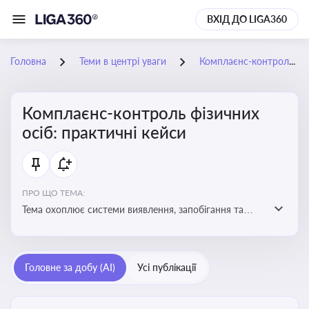
ВХІД ДО LIGA360
Головна
Теми в центрі уваги
Комплаєнс-контроль фізичних осіб: практичні кейси
Комплаєнс-контроль фізичних
осіб: практичні кейси
ПРО ЩО ТЕМА:
Тема охоплює системи виявлення, запобігання та
реагування на порушення законодавства фізичними
особами, особливо у фінансовій та договірній сферах
Головне за добу (AI)
Усі публікації