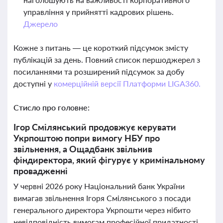
управління у прийнятті кадрових рішень.
Джерело
Кожне з питань — це короткий підсумок змісту
публікацій за день. Повний список першоджерел з
посиланнями та розширений підсумок за добу
доступні у
комерційній версії Платформи LIGA360.
Стисло про головне:
Ігор Смілянський продовжує керувати
Укрпоштою попри вимогу НБУ про
звільнення, а Ощадбанк звільнив
фіндиректора, який фігурує у кримінальному
провадженні
У червні 2026 року Національний банк України
вимагав звільнення Ігоря Смілянського з посади
генерального директора Укрпошти через нібито
невідповідність вимогам професійної придатності.