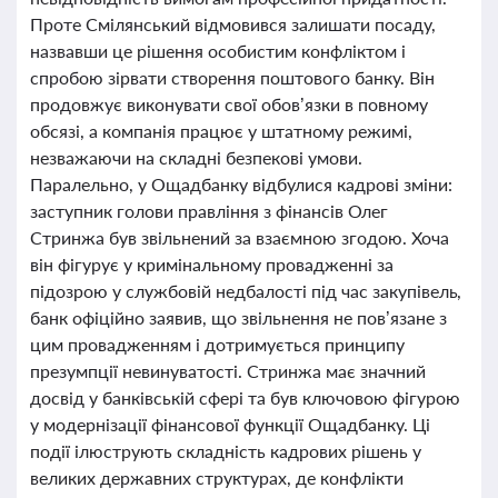
Проте Смілянський відмовився залишати посаду,
назвавши це рішення особистим конфліктом і
спробою зірвати створення поштового банку. Він
продовжує виконувати свої обов’язки в повному
обсязі, а компанія працює у штатному режимі,
незважаючи на складні безпекові умови.
Паралельно, у Ощадбанку відбулися кадрові зміни:
заступник голови правління з фінансів Олег
Стринжа був звільнений за взаємною згодою. Хоча
він фігурує у кримінальному провадженні за
підозрою у службовій недбалості під час закупівель,
банк офіційно заявив, що звільнення не пов’язане з
цим провадженням і дотримується принципу
презумпції невинуватості. Стринжа має значний
досвід у банківській сфері та був ключовою фігурою
у модернізації фінансової функції Ощадбанку. Ці
події ілюструють складність кадрових рішень у
великих державних структурах, де конфлікти