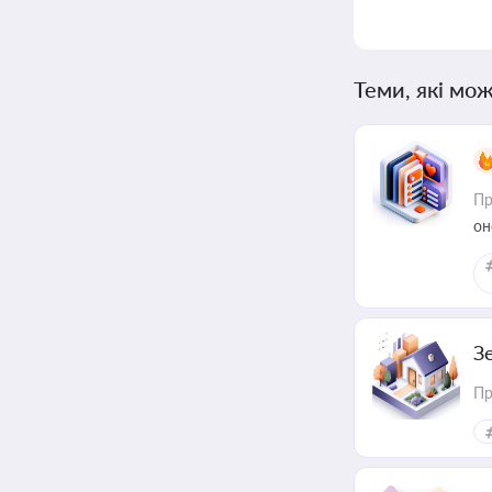
Теми, які мож
Пр
он
З
Пр