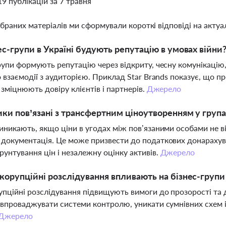
19 публікацій за 7 травня
ібраних матеріалів ми сформували короткі відповіді на актуал
ес-групи в Україні будують репутацію в умовах війни
рупи формують репутацію через відкриту, чесну комунікацію
о взаємодії з аудиторією. Приклад Star Brands показує, що п
в зміцнюють довіру клієнтів і партнерів.
Джерело
ики пов’язані з трансфертним ціноутворенням у груп
иникають, якщо ціни в угодах між пов’язаними особами не 
документація. Це може призвести до податкових донарахува
рунтування цін і незалежну оцінку активів.
Джерело
корупційні розслідування впливають на бізнес-групи 
пційні розслідування підвищують вимоги до прозорості та 
 впроваджувати системи контролю, уникати сумнівних схем і
Джерело