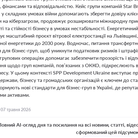
 фінансами та відповідальністю. Кейс групи компаній Star Br
 у складних умовах війни допомагають зберегти довіру клієнт
 на кіберзагрози, продовжує розширювати міжнародну прису
і та стійкості бізнесу в умовах нестабільності. Енергетични
є масштабний проєкт вітрової електростанції на Львівщині,
ної енергетики до 2030 року. Водночас, питання трансфертно
для бізнес-груп, щоб уникнути податкових ризиків і штрафі
групових операціях допомагає забезпечити прозорість і від
ння щодо груп компаній, пов’язаних з ОККО, підкреслюють в
знесу. У цьому контексті SPP Development Ukraine виступає
ержави, бізнесу та громадських організацій є ключем до ста
ормують нові стандарти для бізнес-груп в Україні, де репутац
ими активами.
,
07 травня 2026
Повний AI-огляд дня та посилання на всі новини, статті, віде
сформований цей підсумо