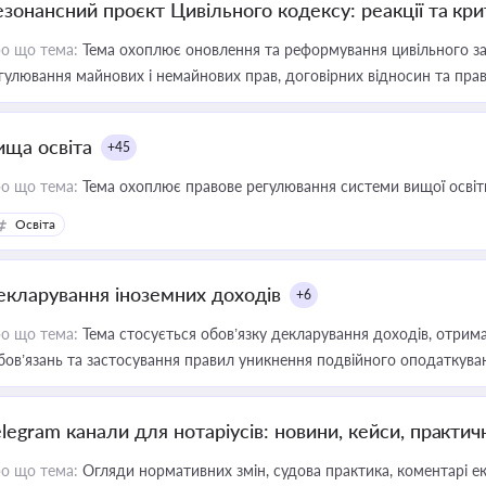
езонансний проєкт Цивільного кодексу: реакції та кр
о що тема:
Тема охоплює оновлення та реформування цивільного за
гулювання майнових і немайнових прав, договірних відносин та прав
ища освіта
+45
о що тема:
Тема охоплює правове регулювання системи вищої освіти, о
Освіта
екларування іноземних доходів
+6
о що тема:
Тема стосується обов’язку декларування доходів, отрим
бов’язань та застосування правил уникнення подвійного оподаткува
elegram канали для нотаріусів: новини, кейси, практич
о що тема:
Огляди нормативних змін, судова практика, коментарі екс