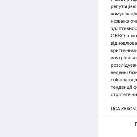
репутацією,
комунікація
незважаючи
адаптивност
ОККО плану
відновлюва
критичними 
внутрішньо
розслідува
веденні бі
співпраця д
тенденції ф
стратегічн
LIGA ZAKON