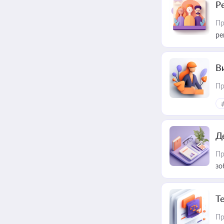
Р
Пр
ре
В
Пр
Д
Пр
зо
T
Пр