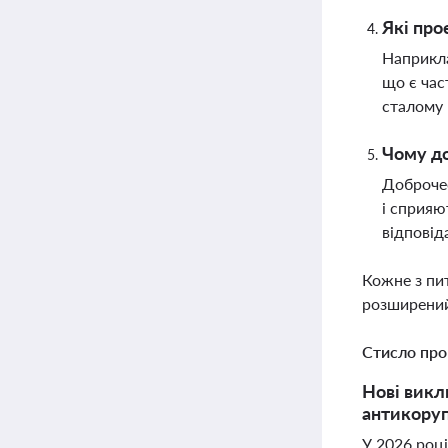
Які про
Наприкла
що є час
сталому 
Чому до
Доброчес
і сприяю
відповід
Кожне з пи
розширений
Стисло про
Нові викли
антикоруп
У 2026 році