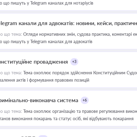
о що пишуть у Telegram каналах для нотаріусів
elegram канали для адвокатів: новини, кейси, практич
о що тема:
Огляди нормативних змін, судова практика, коментарі екс
о що пишуть у Telegram каналах для адвокатів
онституційне провадження
+3
о що тема:
Тема охоплює порядок здійснення Конституційним Судом
валення актів і формування правових позицій
римінально-виконавча система
+6
о що тема:
Тема охоплює організацію та правове регулювання викона
танов виконання покарань та статус осіб, які відбувають покарання