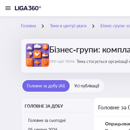
Головна
Теми в центрі уваги
Бізнес‑групи: к
Бізнес‑групи: компла
Тема стосується організаці
ПРО ЩО ТЕМА:
Головне за добу (AI)
Усі публікації
ГОЛОВНЕ ЗА ДОБУ
Головне за 
Головне за сьогодні
Опрацьова
05 серпня 2026