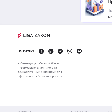
П
Пр
тл
Зв'язатися:
забезпечує український бізнес
інформацією, аналітикою та
технологічними рішеннями для
ефективної та безпечної роботи.