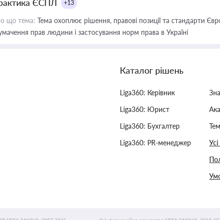
рактика ЄСПЛ
+13
о що тема:
Тема охоплює рішення, правові позиції та стандарти Євр
умачення прав людини і застосування норм права в Україні
Каталог рішень
Liga360: Керівник
Зн
Liga360: Юрист
Ак
Liga360: Бухгалтер
Тем
Liga360: PR-менеджер
Усі
Пол
Умо