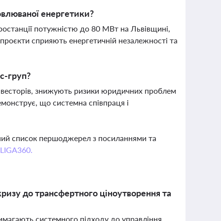
новлюваної енергетики?
ростанції потужністю до 80 МВт на Львівщині,
і проєкти сприяють енергетичній незалежності та
с-груп?
 інвесторів, знижують ризики юридичних проблем
емонструє, що системна співпраця і
вний список першоджерел з посиланнями та
 LIGA360.
в кризу до трансфертного ціноутворення та
 вимагають системного підходу до управління