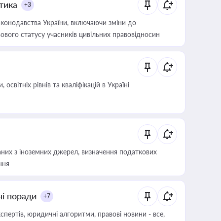
итика
+3
конодавства України, включаючи зміни до
ового статусу учасників цивільних правовідносин
світніх рівнів та кваліфікацій в Україні
аних з іноземних джерел, визначення податкових
ння
ні поради
+7
пертів, юридичні алгоритми, правові новини - все,