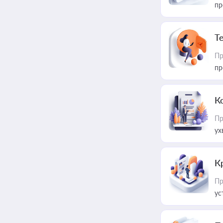
пр
T
Пр
пр
К
Пр
ух
К
Пр
ус