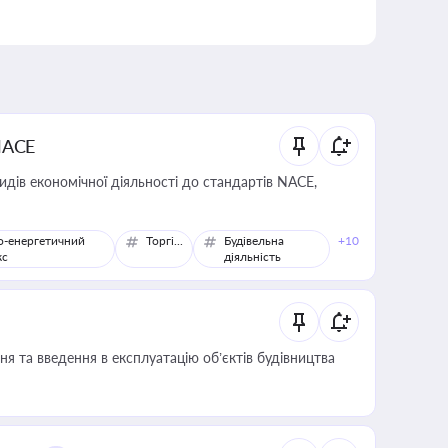
NACE
идів економічної діяльності до стандартів NACE,
о-енергетичний
Торгівля
Будівельна
+10
кс
діяльність
я та введення в експлуатацію об’єктів будівництва