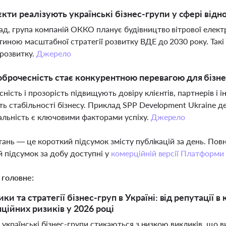
єкти реалізують українські бізнес-групи у сфері від
д, група компаній ОККО планує будівництво вітрової елект
тиною масштабної стратегії розвитку ВДЕ до 2030 року. Так
розвитку.
Джерело
брочесність стає конкурентною перевагою для бізне
ність і прозорість підвищують довіру клієнтів, партнерів і
ть стабільності бізнесу. Приклад SPP Development Ukraine д
альність є ключовими факторами успіху.
Джерело
тань — це короткий підсумок змісту публікацій за день. По
 підсумок за добу доступні у
комерційній версії Платформи
 головне:
ки та стратегії бізнес-груп в Україні: від репутації 
ційних ризиків у 2026 році
 українські бізнес-групи стикаються з низкою викликів, що