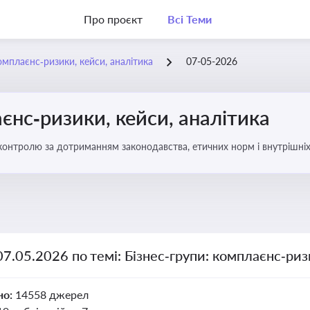
Про проєкт
Всі Теми
омплаєнс‑ризики, кейси, аналітика
07-05-2026
єнс‑ризики, кейси, аналітика
ї контролю за дотриманням законодавства, етичних норм і внутрішніх
07.05.2026 по темі: Бізнес‑групи: комплаєнс‑риз
но:
14558 джерел