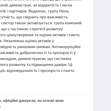
ands демонструє, як відкритість і чесна
ів і партнерів. Водночас, група Nova,
тність, що свідчить про важливість
й сектор також активізується: група компаній
 що є частиною стратегії розвитку
го ціноутворення та оцінки активів стають
в. Незалежна оцінка активів у
повідність ринковим умовам. Антикорупційні
ажливість доброчесності та прозорості у
 прикладом, демонструючи, що системна
лого розвитку та підвищення довіри. Ці
ія, відповідальність і прозорість стають
о, офіційні джерела, на основі яких
к