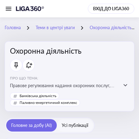
ВХІД ДО LIGA360
Головна
Теми в центрі уваги
Охоронна діяльність
Охоронна діяльність
ПРО ЩО ТЕМА:
Правове регулювання надання охоронних послуг,
вимоги до ліцензування, персоналу, технічних засобів
Банківська діяльність
охорони та організації пультової й фізичної охорони
Паливно-енергетичний комплекс
Головне за добу (AI)
Усі публікації