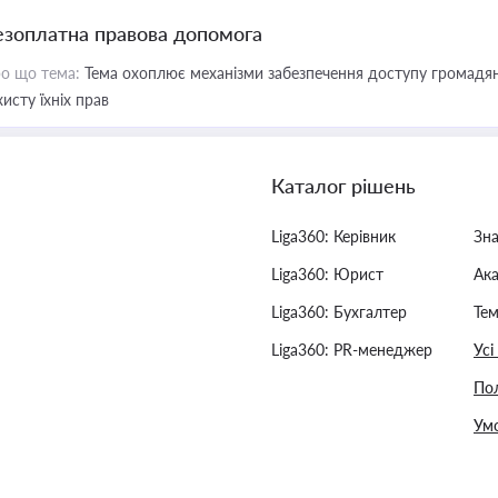
езоплатна правова допомога
о що тема:
Тема охоплює механізми забезпечення доступу громадян
хисту їхніх прав
Каталог рішень
Liga360: Керівник
Зн
Liga360: Юрист
Ак
Liga360: Бухгалтер
Тем
Liga360: PR-менеджер
Усі
Пол
Умо