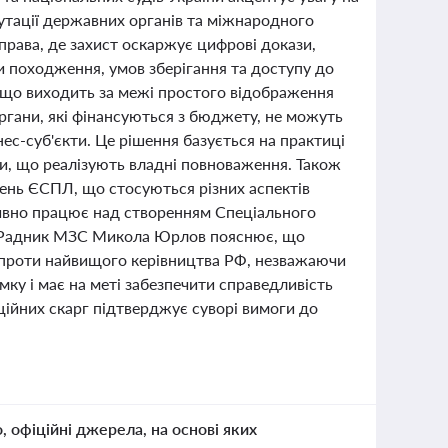
утації державних органів та міжнародного
права, де захист оскаржує цифрові докази,
 походження, умов зберігання та доступу до
, що виходить за межі простого відображення
органи, які фінансуються з бюджету, не можуть
нес-суб'єкти. Це рішення базується на практиці
и, що реалізують владні повноваження. Також
ень ЄСПЛ, що стосуються різних аспектів
тивно працює над створенням Спеціального
ії. Радник МЗС Микола Юрлов пояснює, що
 проти найвищого керівництва РФ, незважаючи
ку і має на меті забезпечити справедливість
ційних скарг підтверджує суворі вимоги до
о, офіційні джерела, на основі яких