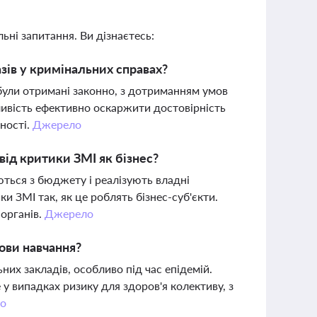
ьні запитання. Ви дізнаєтесь:
ів у кримінальних справах?
ули отримані законно, з дотриманням умов
ливість ефективно оскаржити достовірність
пності.
Джерело
ід критики ЗМІ як бізнес?
ються з бюджету і реалізують владні
 ЗМІ так, як це роблять бізнес-суб'єкти.
органів.
Джерело
ови навчання?
х закладів, особливо під час епідемій.
 випадках ризику для здоров'я колективу, з
о