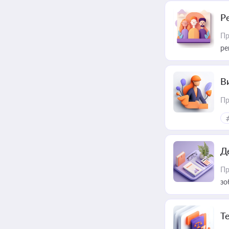
Р
Пр
ре
В
Пр
Д
Пр
зо
T