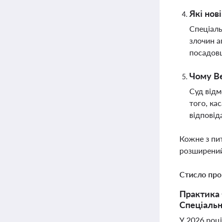
Які нов
Спеціаль
злочин а
посадовц
Чому Ве
Суд відм
того, ка
відповід
Кожне з пи
розширений
Стисло про
Практика 
Спеціальн
У 2026 році