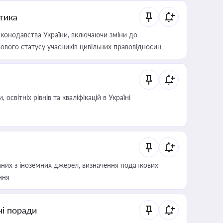
итика
конодавства України, включаючи зміни до
ового статусу учасників цивільних правовідносин
світніх рівнів та кваліфікацій в Україні
аних з іноземних джерел, визначення податкових
ння
ні поради