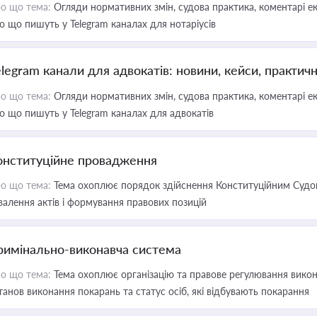
о що тема:
Огляди нормативних змін, судова практика, коментарі екс
о що пишуть у Telegram каналах для нотаріусів
elegram канали для адвокатів: новини, кейси, практич
о що тема:
Огляди нормативних змін, судова практика, коментарі екс
о що пишуть у Telegram каналах для адвокатів
онституційне провадження
о що тема:
Тема охоплює порядок здійснення Конституційним Судом
валення актів і формування правових позицій
римінально-виконавча система
о що тема:
Тема охоплює організацію та правове регулювання викона
танов виконання покарань та статус осіб, які відбувають покарання