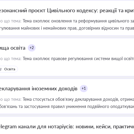
езонансний проєкт Цивільного кодексу: реакції та кр
о що тема:
Тема охоплює оновлення та реформування цивільного за
гулювання майнових і немайнових прав, договірних відносин та прав
ища освіта
+2
о що тема:
Тема охоплює правове регулювання системи вищої освіти, о
Освіта
екларування іноземних доходів
+1
о що тема:
Тема стосується обов’язку декларування доходів, отрим
бов’язань та застосування правил уникнення подвійного оподаткува
elegram канали для нотаріусів: новини, кейси, практич