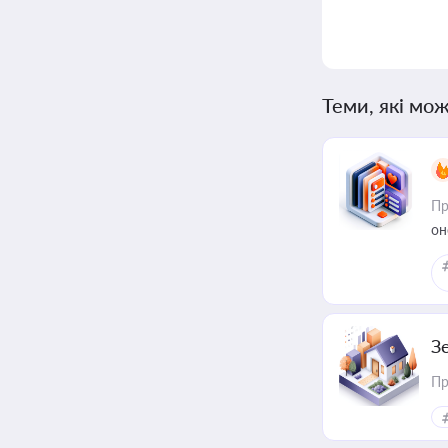
Теми, які мож
Пр
он
З
Пр