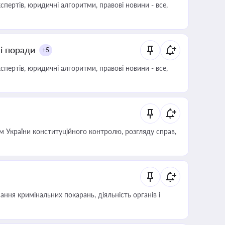
пертів, юридичні алгоритми, правові новини - все,
ні поради
+5
пертів, юридичні алгоритми, правові новини - все,
 України конституційного контролю, розгляду справ,
ння кримінальних покарань, діяльність органів і