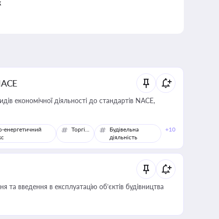
к
NACE
идів економічної діяльності до стандартів NACE,
о-енергетичний
Торгівля
Будівельна
+10
кс
діяльність
я та введення в експлуатацію об’єктів будівництва