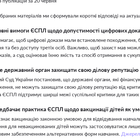
8 публікацій за 20 червня
ібраних матеріалів ми сформували короткі відповіді на актуал
овні вимоги ЄСПЛ щодо допустимості цифрових доказ
агає, щоб цифрові докази мали встановлене походження, б
ня та без доступу третіх осіб. Важливо, щоб захист мав мож
казів, а суд оцінював їхню якість та спосіб отримання в суку
 державний орган захищати свою ділову репутацію в
й Суд України постановив, що державні органи, які фінансу
ення, не можуть захищати свою ділову репутацію від критики
 ЄСПЛ підтримує ширші межі суспільної критики для таких 
дбачає практика ЄСПЛ щодо вакцинації дітей як ум
нає вакцинацію законною умовою для відвідування навчальни
я для невакцинованих дітей можуть застосовуватися лише у
овим забезпеченням альтернативних форм навчання.
Джерел