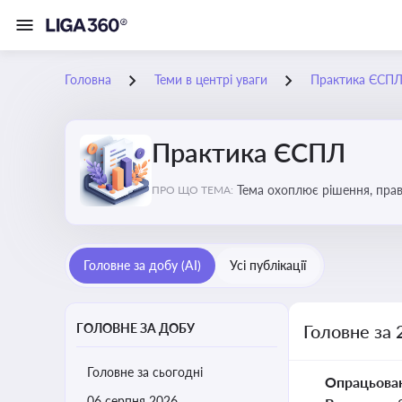
Головна
Теми в центрі уваги
Практика ЄСП
Практика ЄСПЛ
Тема охоплює рішення, прав
ПРО ЩО ТЕМА:
застосування норм права в У
Головне за добу (AI)
Усі публікації
ГОЛОВНЕ ЗА ДОБУ
Головне за 
Головне за сьогодні
Опрацьова
06 серпня 2026