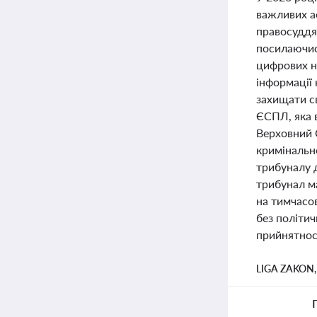
важливих а
правосуддя
посилаючис
цифрових н
інформації 
захищати св
ЄСПЛ, яка 
Верховний 
кримінальн
трибуналу 
трибунал м
на тимчасов
без політи
прийнятнос
LIGA ZAKON