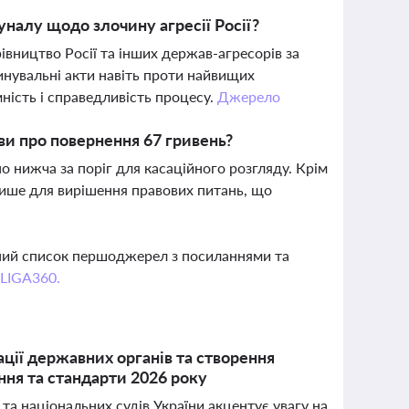
уналу щодо злочину агресії Росії?
івництво Росії та інших держав-агресорів за
нувальні акти навіть проти найвищих
ність і справедливість процесу.
Джерело
ви про повернення 67 гривень?
о нижча за поріг для касаційного розгляду. Крім
а лише для вирішення правових питань, що
вний список першоджерел з посиланнями та
 LIGA360.
ції державних органів та створення
ння та стандарти 2026 року
та національних судів України акцентує увагу на