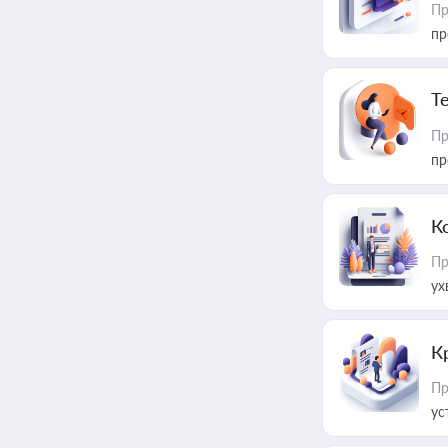
Пр
пр
T
Пр
пр
К
Пр
ух
К
Пр
ус