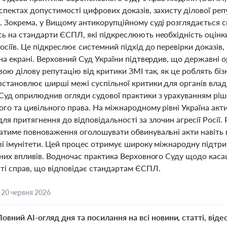
спектах допустимості цифрових доказів, захисту ділової реп
. Зокрема, у Вищому антикорупційному суді розглядається с
ь на стандарти ЄСПЛ, які підкреслюють необхідність оцінки
осіїв. Це підкреслює системний підхід до перевірки доказів
на екрані. Верховний Суд України підтвердив, що державні 
ою ділову репутацію від критики ЗМІ так, як це роблять біз
встановлює ширші межі суспільної критики для органів влад
Суд оприлюднив огляди судової практики з урахуванням ріш
ого та цивільного права. На міжнародному рівні Україна ак
для притягнення до відповідальності за злочин агресії Рос
атиме повноваження оголошувати обвинувальні акти навіть
і імунітети. Цей процес отримує широку міжнародну підтрим
чних впливів. Водночас практика Верховного Суду щодо каса
ті справ, що відповідає стандартам ЄСПЛ.
,
20 червня 2026
Повний AI-огляд дня та посилання на всі новини, статті, віде