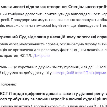
і можливості відкриває створення Спеціального триб
ний трибунал дозволить притягнути до відповідальності кер
гресії. Прокурори матимуть повноваження оголошувати обви
ів, незважаючи на тимчасові імунітети, що підвищує легітим
рховний Суд відмовив у касаційному перегляді спра
овив через малозначність справи, оскільки сума позову значн
сація не призначена для перегляду фактів і оцінки доказів, 
ає практиці ЄСПЛ.
Джерело
тань — це короткий підсумок змісту публікацій за день. По
 підсумок за добу доступні у
комерційній версії Платформи
 головне:
ЄСПЛ щодо цифрових доказів, захисту ділової репута
ого трибуналу за злочин агресії: ключові судові ріше
 судова практика Європейського суду з прав людини (ЄСПЛ) 