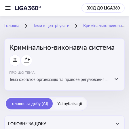
ВХІД ДО LIGA360
Головна
Теми в центрі уваги
Кримінально-виконавча система
Кримінально-виконавча система
ПРО ЩО ТЕМА:
Тема охоплює організацію та правове регулювання
виконання кримінальних покарань, діяльність органів
і установ виконання покарань та статус осіб, які
відбувають покарання
Головне за добу (AI)
Усі публікації
ГОЛОВНЕ ЗА ДОБУ