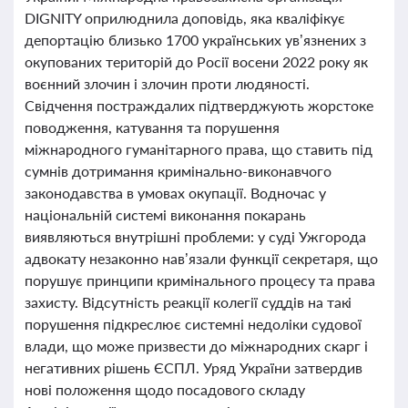
DIGNITY оприлюднила доповідь, яка кваліфікує
депортацію близько 1700 українських ув’язнених з
окупованих територій до Росії восени 2022 року як
воєнний злочин і злочин проти людяності.
Свідчення постраждалих підтверджують жорстоке
поводження, катування та порушення
міжнародного гуманітарного права, що ставить під
сумнів дотримання кримінально-виконавчого
законодавства в умовах окупації. Водночас у
національній системі виконання покарань
виявляються внутрішні проблеми: у суді Ужгорода
адвокату незаконно нав’язали функції секретаря, що
порушує принципи кримінального процесу та права
захисту. Відсутність реакції колегії суддів на такі
порушення підкреслює системні недоліки судової
влади, що може призвести до міжнародних скарг і
негативних рішень ЄСПЛ. Уряд України затвердив
нові положення щодо посадового складу