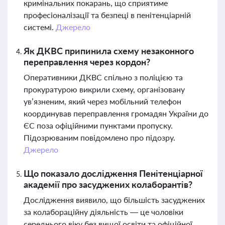
кримінальних покарань, що сприятиме
професіоналізації та безпеці в пенітенціарній
системі.
Джерело
Як ДКВС припинила схему незаконного
переправлення через кордон?
Оперативники ДКВС спільно з поліцією та
прокуратурою викрили схему, організовану
ув’язненим, який через мобільний телефон
координував переправлення громадян України до
ЄС поза офіційними пунктами пропуску.
Підозрюваним повідомлено про підозру.
Джерело
Що показало дослідження Пенітенціарної
академії про засуджених колаборантів?
Дослідження виявило, що більшість засуджених
за колабораційну діяльність — це чоловіки
середнього віку без вищої освіти та офіційної