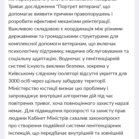
Триває дослідження "Портрет ветерана", що
допомагає виявити причини правопорушень і
розробити ефективні механізми реінтеграції.
Важливою складовою є координація між різними
державними та громадськими структурами для
комплексної допомоги ветеранам, що включає
психологічну підтримку, медичне обслуговування та
соціальну адаптацію. Водночас у пенітенціарній
системі існують виклики безпеки, зокрема у
Київському слідчому ізоляторі відсутні укриття для
3000 осіб через щільну забудову території.
Міністерство юстиції визнає цю проблему і
запроваджує внутрішні алгоритми дій під час
повітряних тривог, хоча повноцінного захисту наразі
немає. Для підвищення прозорості та захисту прав
людини Кабінет Міністрів схвалив законопроєкт
про створення подвійної системи пенітенціарних
інспекцій, що передбачає внутрішній та зовнішній