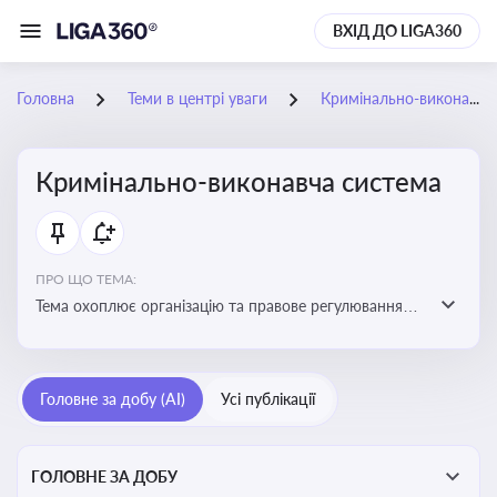
ВХІД ДО LIGA360
Головна
Теми в центрі уваги
Кримінально-виконавча система
Кримінально-виконавча система
ПРО ЩО ТЕМА:
Тема охоплює організацію та правове регулювання
виконання кримінальних покарань, діяльність органів
і установ виконання покарань та статус осіб, які
відбувають покарання
Головне за добу (AI)
Усі публікації
ГОЛОВНЕ ЗА ДОБУ