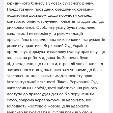
юридичного бізнесу в умовах сучасного ринку.
Представники провідних юридичних компаній
поділилися досвідом щодо побудови команд,
контролю білінгу, залучення клієнтів та адаптації до
ринкових умов. Особливу увагу було приділено
важливості нетворкінгу та рекомендацій
професійного середовища як ключових інструментів
розвитку практики. Верховний Суд України
продовжує формувати важливу судову практику, що
впливає на роботу адвокатів. Зокрема, було
підтверджено, що патенти, строк дії яких сплив під
час воєнного стану, залишаються чинними до його
завершення, що є важливим для захисту прав
інтелектуальної власності. Також Верховний Суд
наголосив на необхідності забезпечення рівного
доступу до правосуддя для осіб з порушенням
слуху, зокрема через залучення адвокатів, які
володіють жестовою мовою. Для адвокатів
важливо враховувати ці судові позиції у своїй