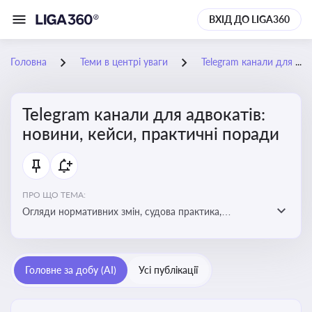
ВХІД ДО LIGA360
Головна
Теми в центрі уваги
Telegram канали для адвокатів: новини, кейси, практичні поради
Telegram канали для адвокатів:
новини, кейси, практичні поради
ПРО ЩО ТЕМА:
Огляди нормативних змін, судова практика,
коментарі експертів, юридичні алгоритми, правові
новини - все, про що пишуть у Telegram каналах для
адвокатів
Головне за добу (AI)
Усі публікації