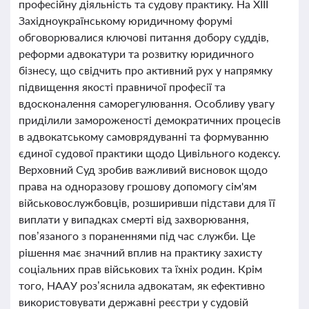
професійну діяльність та судову практику. На ХІІІ
Західноукраїнському юридичному форумі
обговорювалися ключові питання добору суддів,
реформи адвокатури та розвитку юридичного
бізнесу, що свідчить про активний рух у напрямку
підвищення якості правничої професії та
вдосконалення саморегулювання. Особливу увагу
приділили замороженості демократичних процесів
в адвокатському самоврядуванні та формуванню
єдиної судової практики щодо Цивільного кодексу.
Верховний Суд зробив важливий висновок щодо
права на одноразову грошову допомогу сім'ям
військовослужбовців, розширивши підстави для її
виплати у випадках смерті від захворювання,
пов’язаного з пораненнями під час служби. Це
рішення має значний вплив на практику захисту
соціальних прав військових та їхніх родин. Крім
того, НААУ роз’яснила адвокатам, як ефективно
використовувати державні реєстри у судовій