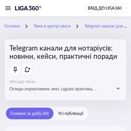
ВХІД ДО LIGA360
Головна
Теми в центрі уваги
Telegram канали для нотаріусів: новини, кейси, практичні поради
Telegram канали для нотаріусів:
новини, кейси, практичні поради
ПРО ЩО ТЕМА:
Огляди нормативних змін, судова практика,
коментарі експертів, юридичні алгоритми, правові
новини - все, про що пишуть у Telegram каналах для
нотаріусів
Головне за добу (AI)
Усі публікації