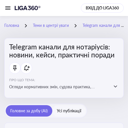
ВХІД ДО LIGA360
Головна
Теми в центрі уваги
Telegram канали для нотаріусів: новини, кейси, практичні поради
Telegram канали для нотаріусів:
новини, кейси, практичні поради
ПРО ЩО ТЕМА:
Огляди нормативних змін, судова практика,
коментарі експертів, юридичні алгоритми, правові
новини - все, про що пишуть у Telegram каналах для
нотаріусів
Головне за добу (AI)
Усі публікації