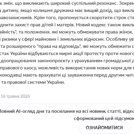
х змін, що викликають широкий суспільний резонанс. Зокре
на дитину, якщо колишня дружина має вищий дохід, що викли
равозахисників. Крім того, пропонується скоротити строк ст
нити захист прав дітей і матерів. Новий кодекс також викли
йність", та положення, які можуть обмежувати права жінок, 
 ризики у сфері майнових і земельних відносин. Особливу у
 та розширеного "права на відповідь", які можуть обмежити 
стах України відбуваються мирні акції протесту проти ново
 доопрацювання законопроєкту з урахуванням громадської 
 правового хаосу, можливість використання нових норм для
конодавці мають врахувати ці зауваження перед другим чит
 та правової системи України.
,
16 травня 2026
Повний AI-огляд дня та посилання на всі новини, статті, віде
сформований цей підсумо
ОЗНАЙОМИТИСЯ