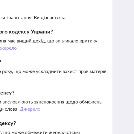
ьні запитання. Ви дізнаєтесь:
ого кодексу України?
ина має вищий дохід, що викликало критику
жерело
?
 року, що може ускладнити захист прав матерів,
дексу?
ники висловлюють занепокоєння щодо обмежень
ди слова.
Джерело
дексу?
я", що може обмежити журналістські