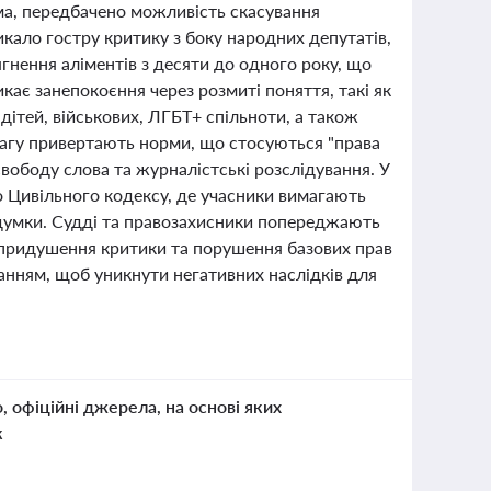
ма, передбачено можливість скасування
кало гостру критику з боку народних депутатів,
ягнення аліментів з десяти до одного року, що
кає занепокоєння через розмиті поняття, такі як
дітей, військових, ЛГБТ+ спільноти, а також
вагу привертають норми, що стосуються "права
свободу слова та журналістські розслідування. У
го Цивільного кодексу, де учасники вимагають
думки. Судді та правозахисники попереджають
 придушення критики та порушення базових прав
анням, щоб уникнути негативних наслідків для
о, офіційні джерела, на основі яких
к