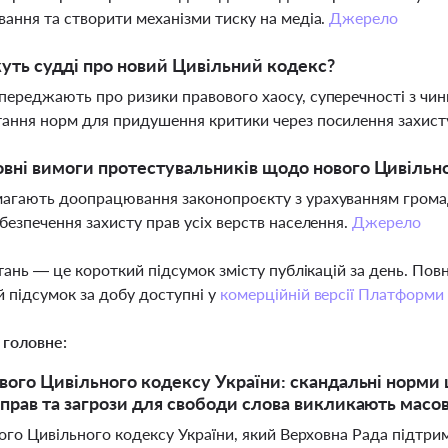
вання та створити механізми тиску на медіа.
Джерело
ть судді про новий Цивільний кодекс?
переджають про ризики правового хаосу, суперечності з чи
ання норм для придушення критики через посилення захисту
овні вимоги протестувальників щодо нового Цивільн
агають доопрацювання законопроєкту з урахуванням грома
абезпечення захисту прав усіх верств населення.
Джерело
тань — це короткий підсумок змісту публікацій за день. По
 підсумок за добу доступні у
комерційній версії Платформи
 головне:
вого Цивільного кодексу України: скандальні норми 
прав та загрози для свободи слова викликають масов
ого Цивільного кодексу України, який Верховна Рада підтрим