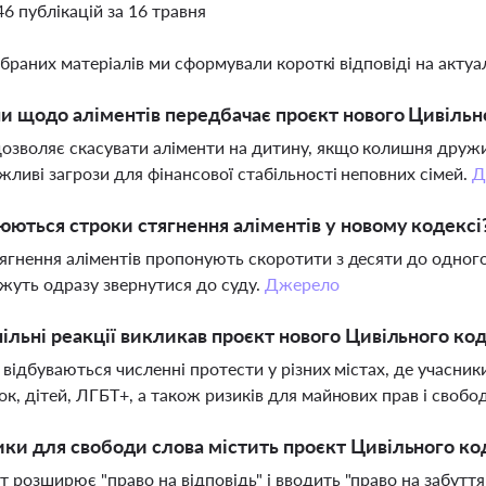
46 публікацій за 16 травня
ібраних матеріалів ми сформували короткі відповіді на актуал
ни щодо аліментів передбачає проєкт нового Цивільн
озволяє скасувати аліменти на дитину, якщо колишня друж
жливі загрози для фінансової стабільності неповних сімей.
Д
юються строки стягнення аліментів у новому кодексі
ягнення аліментів пропонують скоротити з десяти до одного
ожуть одразу звернутися до суду.
Джерело
пільні реакції викликав проєкт нового Цивільного ко
і відбуваються численні протести у різних містах, де учас
ок, дітей, ЛГБТ+, а також ризиків для майнових прав і свобо
ики для свободи слова містить проєкт Цивільного ко
 розширює "право на відповідь" і вводить "право на забутт