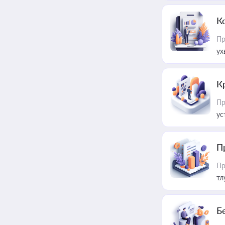
К
Пр
ух
К
Пр
ус
П
Пр
тл
Б