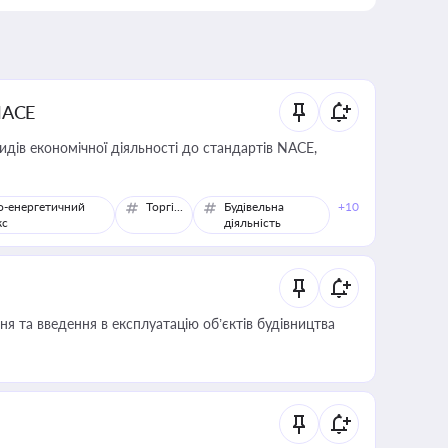
NACE
идів економічної діяльності до стандартів NACE,
о-енергетичний
Торгівля
Будівельна
+10
кс
діяльність
я та введення в експлуатацію об’єктів будівництва