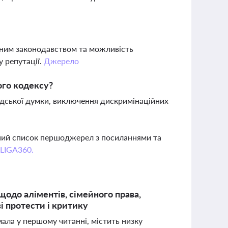
нним законодавством та можливість
 репутації.
Джерело
ого кодексу?
дської думки, виключення дискримінаційних
вний список першоджерел з посиланнями та
 LIGA360.
щодо аліментів, сімейного права,
і протести і критику
ала у першому читанні, містить низку