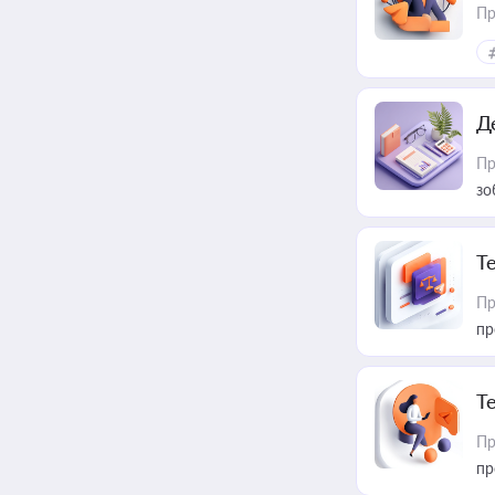
Пр
Д
Пр
зо
T
Пр
пр
T
Пр
пр