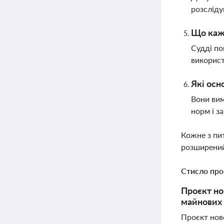
розсліду
Що кажу
Судді по
використ
Які осн
Вони вим
норм і з
Кожне з пи
розширений
Стисло про
Проєкт но
майнових 
Проєкт нов