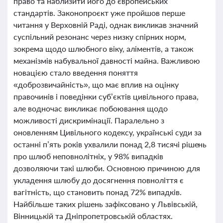
право та наблизити його до європейських
стандартів. Законопроєкт уже пройшов перше
читання у Верховній Раді, однак викликав значний
суспільний резонанс через низку спірних норм,
зокрема щодо шлюбного віку, аліментів, а також
механізмів набувальної давності майна. Важливою
новацією стало введення поняття
«доброзвичайність», що має вплив на оцінку
правочинів і поведінки суб’єктів цивільного права,
але водночас викликає побоювання щодо
можливості дискримінації. Паралельно з
оновленням Цивільного кодексу, українські суди за
останні п’ять років ухвалили понад 2,8 тисячі рішень
про шлюб неповнолітніх, у 98% випадків
дозволяючи такі шлюби. Основною причиною для
укладення шлюбу до досягнення повноліття є
вагітність, що становить понад 72% випадків.
Найбільше таких рішень зафіксовано у Львівській,
Вінницькій та Дніпропетровській областях.