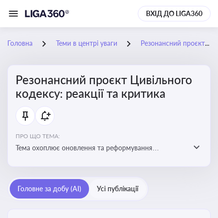
ВХІД ДО LIGA360
Головна
Теми в центрі уваги
Резонансний проєкт Цивільного кодексу: реакції та критика
Резонансний проєкт Цивільного
кодексу: реакції та критика
ПРО ЩО ТЕМА:
Тема охоплює оновлення та реформування
цивільного законодавства України, включаючи зміни
до регулювання майнових і немайнових прав,
договірних відносин та правового статусу учасників
Головне за добу (AI)
Усі публікації
цивільних правовідносин