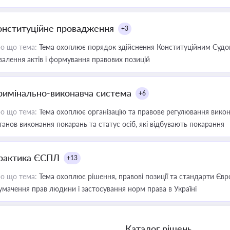
онституційне провадження
+3
о що тема:
Тема охоплює порядок здійснення Конституційним Судом
валення актів і формування правових позицій
римінально-виконавча система
+6
о що тема:
Тема охоплює організацію та правове регулювання викона
танов виконання покарань та статус осіб, які відбувають покарання
рактика ЄСПЛ
+13
о що тема:
Тема охоплює рішення, правові позиції та стандарти Євр
умачення прав людини і застосування норм права в Україні
Каталог рішень