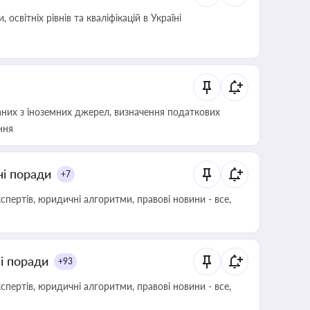
світніх рівнів та кваліфікацій в Україні
аних з іноземних джерел, визначення податкових
ння
ні поради
+7
пертів, юридичні алгоритми, правові новини - все,
ні поради
+93
пертів, юридичні алгоритми, правові новини - все,