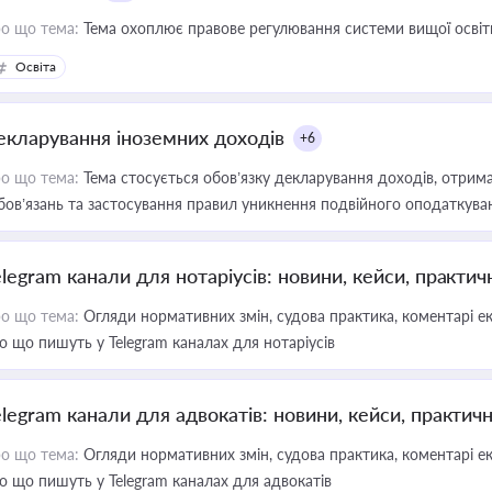
о що тема:
Тема охоплює правове регулювання системи вищої освіти, о
Освіта
екларування іноземних доходів
+6
о що тема:
Тема стосується обов’язку декларування доходів, отрим
бов’язань та застосування правил уникнення подвійного оподаткува
elegram канали для нотаріусів: новини, кейси, практич
о що тема:
Огляди нормативних змін, судова практика, коментарі екс
о що пишуть у Telegram каналах для нотаріусів
elegram канали для адвокатів: новини, кейси, практич
о що тема:
Огляди нормативних змін, судова практика, коментарі екс
о що пишуть у Telegram каналах для адвокатів