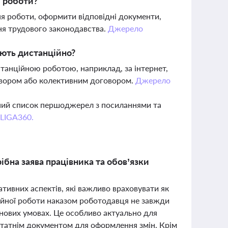
ї роботи?
я роботи, оформити відповідні документи,
ня трудового законодавства.
Джерело
юють дистанційно?
станційною роботою, наприклад, за інтернет,
овором або колективним договором.
Джерело
вний список першоджерел з посиланнями та
 LIGA360.
бна заява працівника та обов’язки
тивних аспектів, які важливо враховувати як
ійної роботи наказом роботодавця не завжди
 нових умовах. Це особливо актуально для
статнім документом для оформлення змін. Крім