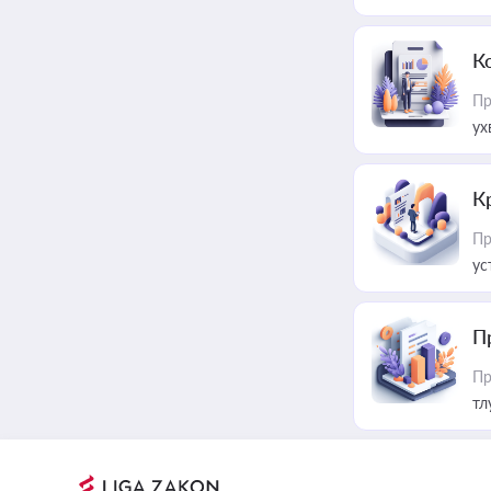
К
Пр
ух
К
Пр
ус
П
Пр
тл