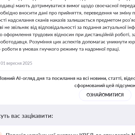
тодавці мають дотримуватися вимог щодо своєчасної передач
обхідно вносити дані про прийняття, переведення чи зміну 
сті надсилання сканів наказів залишається предметом роз’яс
і не звільняє від відповідальності за подання актуальної ін
о оформлення трудових відносин при дистанційній роботі, з
 роботодавця. Розуміння цих аспектів допомагає уникнути юр
 роботи в умовах гнучкого режиму та надомної праці.
,
01 вересня 2025
Повний AI-огляд дня та посилання на всі новини, статті, віде
сформований цей підсумо
ОЗНАЙОМИТИСЯ
уть вас зацікавити: