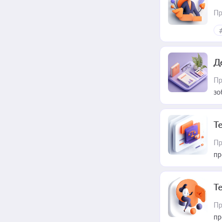
Пр
Д
Пр
зо
T
Пр
пр
T
Пр
пр