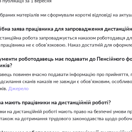
3 публікації за 1 вересня
ібраних матеріалів ми сформували короткі відповіді на актуал
ібна заява працівника для запровадження дистанційн
танційна робота запроваджується наказом роботодавця для в
працівника не є обов’язковою. Наказ достатній для оформл
ументи роботодавець має подавати до Пенсійного ф
иків?
вець повинен вчасно подавати інформацію про прийняття, п
дсилання сканів наказів не завжди є обов’язковим, особлив
ків.
Джерело
ва мають працівники на дистанційній роботі?
ки на дистанційній роботі мають право на безпечні умови пр
 також на дотримання трудового законодавства щодо робочо