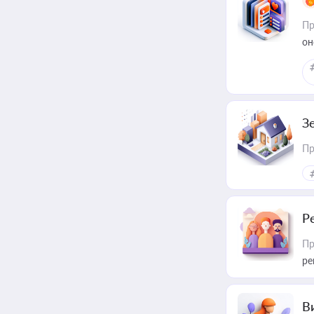
Пр
он
З
Пр
Р
Пр
ре
В