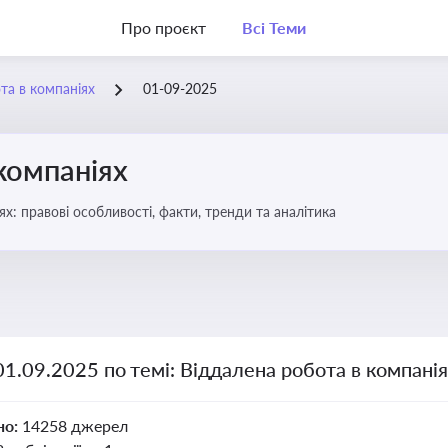
Про проєкт
Всі Теми
та в компаніях
01-09-2025
компаніях
бота в компаніях: правові особливості, факти, тренди та аналітика
01.09.2025 по темі: Віддалена робота в компані
но:
14258 джерел