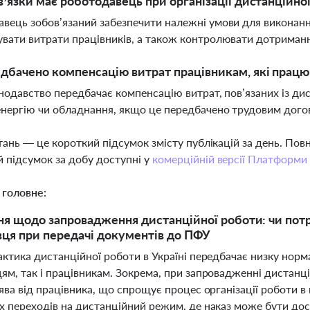
в’язки має роботодавець при організації дистанційно
вець зобов’язаний забезпечити належні умови для виконанн
вати витрати працівників, а також контролювати дотриман
дбачено компенсацію витрат працівникам, які прац
онодавство передбачає компенсацію витрат, пов’язаних із ди
нергію чи обладнання, якщо це передбачено трудовим дог
тань — це короткий підсумок змісту публікацій за день. По
 підсумок за добу доступні у
комерційній версії Платформи
 головне:
ня щодо запровадження дистанційної роботи: чи потрі
ця при передачі документів до ПФУ
ктика дистанційної роботи в Україні передбачає низку норма
ям, так і працівникам. Зокрема, при запровадженні дистанц
ява від працівника, що спрощує процес організації роботи в
х переходів на дистанційний режим, де наказ може бути до