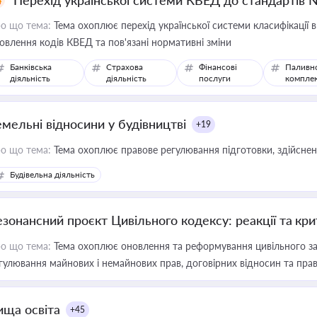
Перехід української системи КВЕД до стандартів 
о що тема:
Тема охоплює перехід української системи класифікації в
овлення кодів КВЕД та пов'язані нормативні зміни
Банківська
Страхова
Фінансові
Паливн
діяльність
діяльність
послуги
компле
емельні відносини у будівництві
+19
о що тема:
Тема охоплює правове регулювання підготовки, здійсненн
Будівельна діяльність
езонансний проєкт Цивільного кодексу: реакції та кр
о що тема:
Тема охоплює оновлення та реформування цивільного за
гулювання майнових і немайнових прав, договірних відносин та прав
ища освіта
+45