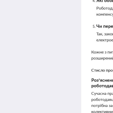
Які обо
Роботода
компенсу
Чи пере
Так, зак
електрое
Кожне з пи
розширений
Стисло про
Роз’яснен
роботодав
Сучасна пра
роботодавц
потрібна за
колективни