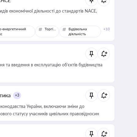
NACE
идів економічної діяльності до стандартів NACE,
о-енергетичний
Торгівля
Будівельна
+10
кс
діяльність
я та введення в експлуатацію об’єктів будівництва
итика
+3
конодавства України, включаючи зміни до
ового статусу учасників цивільних правовідносин