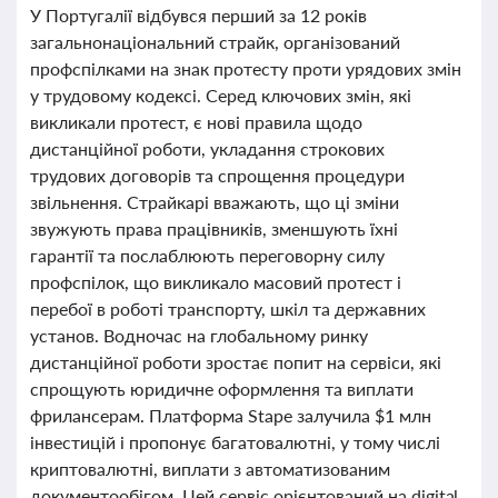
У Португалії відбувся перший за 12 років
загальнонаціональний страйк, організований
профспілками на знак протесту проти урядових змін
у трудовому кодексі. Серед ключових змін, які
викликали протест, є нові правила щодо
дистанційної роботи, укладання строкових
трудових договорів та спрощення процедури
звільнення. Страйкарі вважають, що ці зміни
звужують права працівників, зменшують їхні
гарантії та послаблюють переговорну силу
профспілок, що викликало масовий протест і
перебої в роботі транспорту, шкіл та державних
установ. Водночас на глобальному ринку
дистанційної роботи зростає попит на сервіси, які
спрощують юридичне оформлення та виплати
фрилансерам. Платформа Stape залучила $1 млн
інвестицій і пропонує багатовалютні, у тому числі
криптовалютні, виплати з автоматизованим
документообігом. Цей сервіс орієнтований на digital