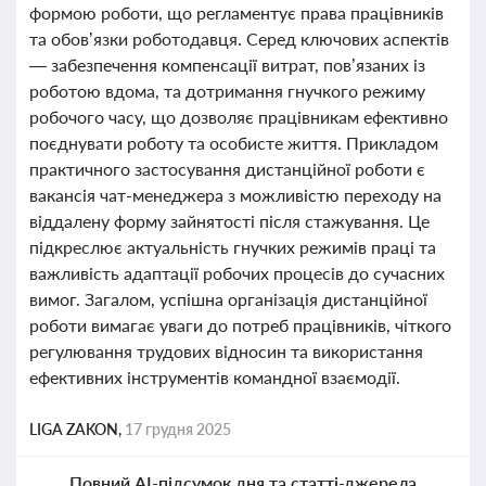
формою роботи, що регламентує права працівників
та обов’язки роботодавця. Серед ключових аспектів
— забезпечення компенсації витрат, пов’язаних із
роботою вдома, та дотримання гнучкого режиму
робочого часу, що дозволяє працівникам ефективно
поєднувати роботу та особисте життя. Прикладом
практичного застосування дистанційної роботи є
вакансія чат-менеджера з можливістю переходу на
віддалену форму зайнятості після стажування. Це
підкреслює актуальність гнучких режимів праці та
важливість адаптації робочих процесів до сучасних
вимог. Загалом, успішна організація дистанційної
роботи вимагає уваги до потреб працівників, чіткого
регулювання трудових відносин та використання
ефективних інструментів командної взаємодії.
LIGA ZAKON,
17 грудня 2025
Повний AI-підсумок дня та статті-джерела