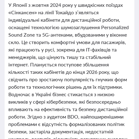
У Японії з жовтня 2024 року у швидкісних поїздах
«Сінкансен» на лінії Токайдо з’являться
індивідуальні кабінети для дистанційної роботи,
оснащені технологією шумозаглушення Personalized
Sound Zone та 5G-антенами, вбудованими у віконне
скло. Це створить комфортні умови для пасажирів,
які працюють у русі, зокрема для IT-фахівців та
менеджерів, що цінують тишу та стабільний
інтернет. Планується поступове збільшення
кількості таких кабінетів до кінця 2026 року, що
свідчить про зростаючу популярність гнучких форм
роботи та технологічних рішень для їх підтримки.
Водночас в Україні бізнес стикається з низкою
викликів у сфері кібербезпеки, які безпосередньо
впливають на ефективність та безпеку дистанційної
роботи. Згідно з аудитом BDO, найпоширенішими
проблемами є відсутність формалізованих політик
безпеки, застаріла документація, недостатній
контроль доступів, відсутність регулярних оновлень