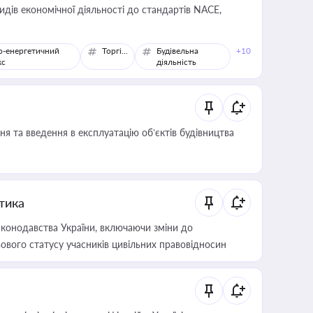
идів економічної діяльності до стандартів NACE,
о-енергетичний
Торгівля
Будівельна
+10
кс
діяльність
я та введення в експлуатацію об’єктів будівництва
итика
конодавства України, включаючи зміни до
ового статусу учасників цивільних правовідносин