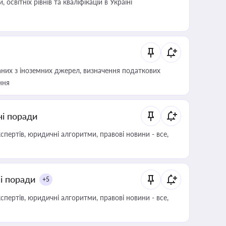
світніх рівнів та кваліфікацій в Україні
аних з іноземних джерел, визначення податкових
ння
ні поради
пертів, юридичні алгоритми, правові новини - все,
ні поради
+5
пертів, юридичні алгоритми, правові новини - все,