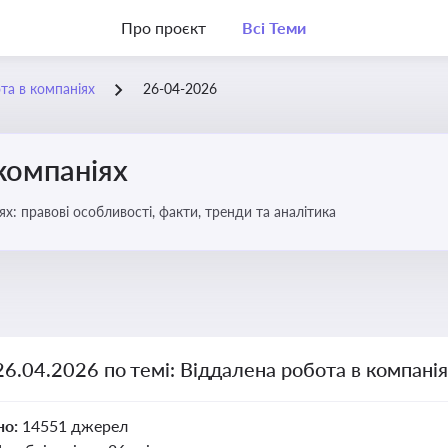
Про проєкт
Всі Теми
та в компаніях
26-04-2026
компаніях
бота в компаніях: правові особливості, факти, тренди та аналітика
26.04.2026 по темі: Віддалена робота в компані
но:
14551 джерел