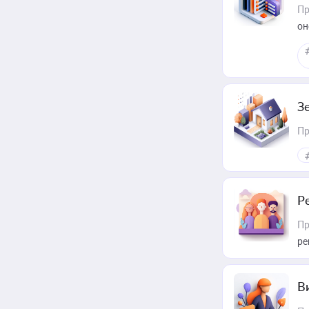
Пр
он
З
Пр
Р
Пр
ре
В