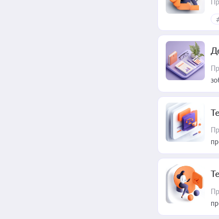
Пр
Д
Пр
зо
T
Пр
пр
T
Пр
пр