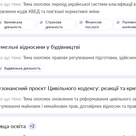
о що тема:
Тема охоплює перехід української системи класифікації в
овлення кодів КВЕД та пов'язані нормативні зміни
Банківська
Страхова
Фінансові
Паливн
діяльність
діяльність
послуги
компле
емельні відносини у будівництві
о що тема:
Тема охоплює правове регулювання підготовки, здійсненн
Будівельна діяльність
езонансний проєкт Цивільного кодексу: реакції та кр
о що тема:
Тема охоплює оновлення та реформування цивільного за
гулювання майнових і немайнових прав, договірних відносин та прав
ища освіта
+2