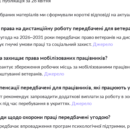
1 публікація за 26 квітня
ібраних матеріалів ми сформували короткі відповіді на актуал
і права на дистанційну роботу передбачені для ветера
 угода на 2026–2031 роки передбачає право ветеранів на дис
ує гнучкі умови праці та соціальний захист.
Джерело
а захищає права мобілізованих працівників?
рантує збереження робочих місць за мобілізованими праців
штуванні ветеранів.
Джерело
пенсації передбачені для працівників, які працюють у
 рекомендує запровадити додаткові виплати за роботу в зоні
к під час перебування в укриттях.
Джерело
оди щодо охорони праці передбачені угодою?
редбачає впровадження програм психологічної підтримки, р