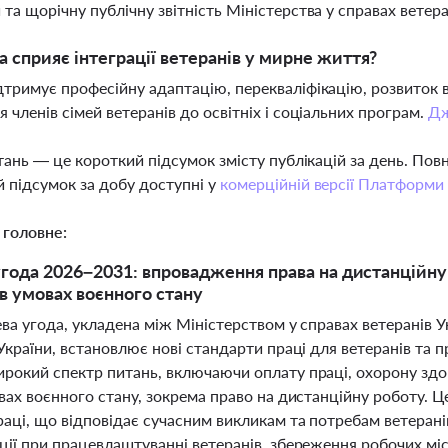
 та щорічну публічну звітність Міністерства у справах ветер
а сприяє інтеграції ветеранів у мирне життя?
дтримує професійну адаптацію, перекваліфікацію, розвиток 
я членів сімей ветеранів до освітніх і соціальних програм.
Д
тань — це короткий підсумок змісту публікацій за день. По
 підсумок за добу доступні у
комерційній версії Платформи
 головне:
угода 2026–2031: впровадження права на дистанційну 
 в умовах воєнного стану
ева угода, укладена між Міністерством у справах ветеранів 
України, встановлює нові стандарти праці для ветеранів та 
окий спектр питань, включаючи оплату праці, охорону здоро
вах воєнного стану, зокрема право на дистанційну роботу. Ц
раці, що відповідає сучасним викликам та потребам ветеран
ії при працевлаштуванні ветеранів, збереження робочих міс