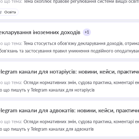
о що тема:
Тема охоплює правове регулювання системи вищої освіти, о
Освіта
екларування іноземних доходів
+1
о що тема:
Тема стосується обов’язку декларування доходів, отрим
бов’язань та застосування правил уникнення подвійного оподаткува
elegram канали для нотаріусів: новини, кейси, практич
о що тема:
Огляди нормативних змін, судова практика, коментарі екс
о що пишуть у Telegram каналах для нотаріусів
elegram канали для адвокатів: новини, кейси, практич
о що тема:
Огляди нормативних змін, судова практика, коментарі екс
о що пишуть у Telegram каналах для адвокатів