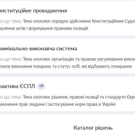
онституційне провадження
о що тема:
Тема охоплює порядок здійснення Конституційним Судом
валення актів і формування правових позицій
римінально-виконавча система
о що тема:
Тема охоплює організацію та правове регулювання викона
танов виконання покарань та статус осіб, які відбувають покарання
рактика ЄСПЛ
+9
о що тема:
Тема охоплює рішення, правові позиції та стандарти Євр
умачення прав людини і застосування норм права в Україні
Каталог рішень