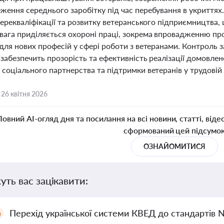
ження середнього заробітку під час перебування в укриття
перекваліфікації та розвитку ветеранського підприємництва, 
вага приділяється охороні праці, зокрема впровадженню про
 для нових професій у сфері роботи з ветеранами. Контроль 
 забезпечить прозорість та ефективність реалізації домовл
соціального партнерства та підтримки ветеранів у трудовій 
,
26 квітня 2026
Повний AI-огляд дня та посилання на всі новини, статті, віде
сформований цей підсумо
ОЗНАЙОМИТИСЯ
уть вас зацікавити:
Перехід української системи КВЕД до стандартів 