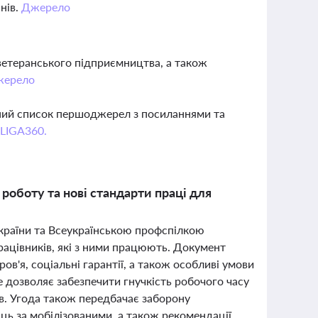
анів.
Джерело
ветеранського підприємництва, а також
жерело
вний список першоджерел з посиланнями та
 LIGA360.
роботу та нові стандарти праці для
України та Всеукраїнською профспілкою
працівників, які з ними працюють. Документ
в'я, соціальні гарантії, а також особливі умови
е дозволяє забезпечити гнучкість робочого часу
ів. Угода також передбачає заборону
ць за мобілізованими, а також рекомендації