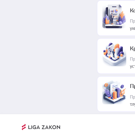
К
Пр
ух
К
Пр
ус
П
Пр
тл