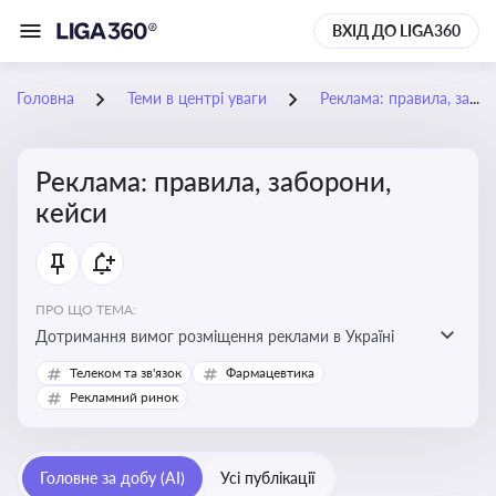
ВХІД ДО LIGA360
Головна
Теми в центрі уваги
Реклама: правила, заборони, кейси
Реклама: правила, заборони,
кейси
ПРО ЩО ТЕМА:
Дотримання вимог розміщення реклами в Україні
Телеком та зв'язок
Фармацевтика
Рекламний ринок
Головне за добу (AI)
Усі публікації