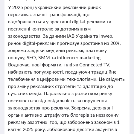
У 2025 році український рекламний ринок
переживає значні трансформації, що
відображаються у зростанні digital-реклами та
посиленні контролю за дотриманням
законодавства. За даними IAB Україна та Inweb,
ринок digital-реклами прогнозує зростання на 20%,
зокрема завдяки медійній рекламі, платному
пошуку, SEO, SMM та influencer marketing.
Водночас, нові формати, такі як Connected TV,
набирають популярності, поєднуючи традиційне
телебачення з цифровими технологіями. Це свідчить
про зміну рекламних стратегій та адаптацію до
сучасних медіа. Паралельно з розвитком ринку
посилюється відповідальність за порушення
законодавства про рекламу. Зокрема, державні
органи активно штрафують блогерів за незаконну
рекламу азартних ігор, що заборонена законом з 1
квітня 2025 року. Заблоковано десятки акаунтів з