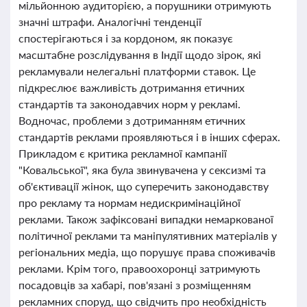
мільйонною аудиторією, а порушники отримують
значні штрафи. Аналогічні тенденції
спостерігаються і за кордоном, як показує
масштабне розслідування в Індії щодо зірок, які
рекламували нелегальні платформи ставок. Це
підкреслює важливість дотримання етичних
стандартів та законодавчих норм у рекламі.
Водночас, проблеми з дотриманням етичних
стандартів реклами проявляються і в інших сферах.
Прикладом є критика рекламної кампанії
"Ковальської", яка була звинувачена у сексизмі та
об'єктивації жінок, що суперечить законодавству
про рекламу та нормам недискримінаційної
реклами. Також зафіксовані випадки немаркованої
політичної реклами та маніпулятивних матеріалів у
регіональних медіа, що порушує права споживачів
реклами. Крім того, правоохоронці затримують
посадовців за хабарі, пов'язані з розміщенням
рекламних споруд, що свідчить про необхідність