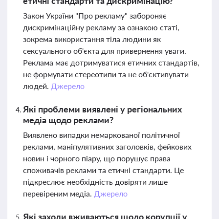
етичні стандарти та дискримінацію?
Закон України "Про рекламу" забороняє
дискримінаційну рекламу за ознакою статі,
зокрема використання тіла людини як
сексуального об'єкта для привернення уваги.
Реклама має дотримуватися етичних стандартів,
не формувати стереотипи та не об'єктивувати
людей.
Джерело
Які проблеми виявлені у регіональних
медіа щодо реклами?
Виявлено випадки немаркованої політичної
реклами, маніпулятивних заголовків, фейкових
новин і чорного піару, що порушує права
споживачів реклами та етичні стандарти. Це
підкреслює необхідність довіряти лише
перевіреним медіа.
Джерело
Які заходи вживаються щодо корупції у