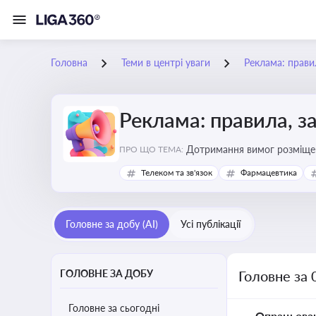
Головна
Теми в центрі уваги
Реклама: прави
Реклама: правила, з
Дотримання вимог розміщен
ПРО ЩО ТЕМА:
Телеком та зв'язок
Фармацевтика
Головне за добу (AI)
Усі публікації
ГОЛОВНЕ ЗА ДОБУ
Головне за 
Головне за сьогодні
Опрацьова