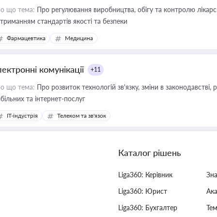
о що тема:
Про регулювання виробництва, обігу та контролю лікарсь
триманням стандартів якості та безпеки
Фармацевтика
Медицина
лектронні комунікації
+11
о що тема:
Про розвиток технологій зв'язку, зміни в законодавстві, 
більних та інтернет-послуг
IT-індустрія
Телеком та зв'язок
Каталог рішень
Liga360: Керівник
Зн
Liga360: Юрист
Ак
Liga360: Бухгалтер
Тем