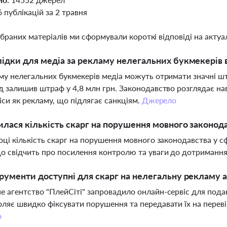
6 публікацій за 2 травня
ібраних матеріалів ми сформували короткі відповіді на актуал
лідки для медіа за рекламу нелегальних букмекерів в
му нелегальних букмекерів медіа можуть отримати значні 
д залишив штраф у 4,8 млн грн. Законодавство розглядає на
віси як рекламу, що підлягає санкціям.
Джерело
илася кількість скарг на порушення мовного законод
оці кількість скарг на порушення мовного законодавства у с
о свідчить про посилення контролю та уваги до дотримання
трументи доступні для скарг на нелегальну рекламу а
 агентство "ПлейСіті" запровадило онлайн-сервіс для подан
ляє швидко фіксувати порушення та передавати їх на перев
о