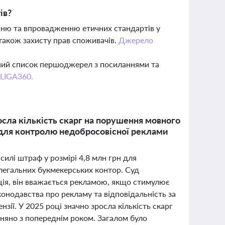
ів?
енню та впровадженню етичних стандартів у
 також захисту прав споживачів.
Джерело
вний список першоджерел з посиланнями та
 LIGA360.
сла кількість скарг на порушення мовного
 для контролю недобросовісної реклами
силі штраф у розмірі 4,8 млн грн для
егальних букмекерських контор. Суд
ація, він вважається рекламою, якщо стимулює
конодавства про рекламу та відповідальність за
зії. У 2025 році значно зросла кількість скарг
няно з попереднім роком. Загалом було