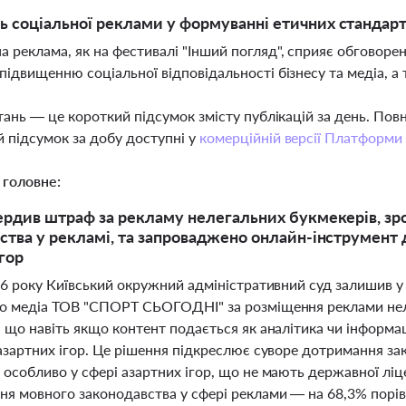
ь соціальної реклами у формуванні етичних стандарт
а реклама, як на фестивалі "Інший погляд", сприяє обговор
 підвищенню соціальної відповідальності бізнесу та медіа, а
тань — це короткий підсумок змісту публікацій за день. По
 підсумок за добу доступні у
комерційній версії Платформи
 головне:
ердив штраф за рекламу нелегальних букмекерів, зро
ства у рекламі, та запроваджено онлайн-інструмент
ігор
26 року Київський окружний адміністративний суд залишив у 
о медіа ТОВ "СПОРТ СЬОГОДНІ" за розміщення реклами нел
, що навіть якщо контент подається як аналітика чи інформ
азартних ігор. Це рішення підкреслює суворе дотримання за
особливо у сфері азартних ігор, що не мають державної ліцен
ня мовного законодавства у сфері реклами — на 68,3% порів