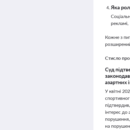
Яка рол
Соціальн
рекламі,
Кожне з пи
розширений
Стисло про
Суд підтв
законодав
азартних 
У квітні 20
спортивног
підтвердив
інтерес до 
порушення, 
на порушен