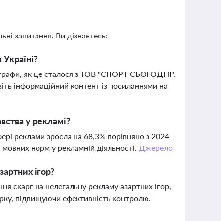
ьні запитання. Ви дізнаєтесь:
 Україні?
штрафи, як це сталося з ТОВ "СПОРТ СЬОГОДНІ",
віть інформаційний контент із посиланнями на
авства у рекламі?
фері реклами зросла на 68,3% порівняно з 2024
 мовних норм у рекламній діяльності.
Джерело
зартних ігор?
ня скарг на нелегальну рекламу азартних ігор,
ірку, підвищуючи ефективність контролю.