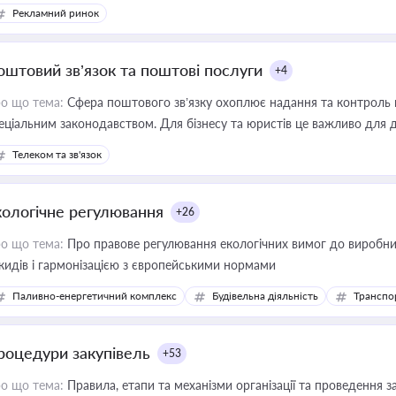
конодавстві у цій сфері
Рекламний ринок
оштовий зв’язок та поштові послуги
+4
о що тема:
Сфера поштового зв’язку охоплює надання та контроль 
еціальним законодавством. Для бізнесу та юристів це важливо для д
єстрах і забезпечення прав споживачів.
Телеком та зв'язок
кологічне регулювання
+26
о що тема:
Про правове регулювання екологічних вимог до виробни
кидів і гармонізацією з європейськими нормами
Паливно-енергетичний комплекс
Будівельна діяльність
Транспо
роцедури закупівель
+53
о що тема:
Правила, етапи та механізми організації та проведення за