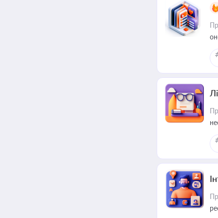
Пр
он
Лі
Пр
не
І
Пр
ре