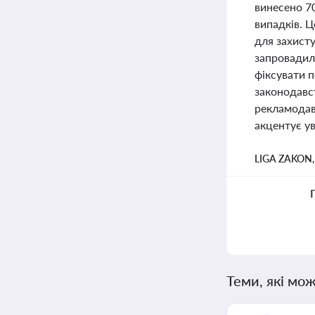
винесено 7
випадків. 
для захисту
запровадил
фіксувати 
законодавст
рекламодавц
акцентує ув
LIGA ZAKON
Теми, які мож