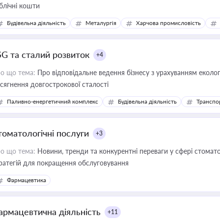
блічні кошти
Будівельна діяльність
Металургія
Харчова промисловість
SG та сталий розвиток
+4
о що тема:
Про відповідальне ведення бізнесу з урахуванням еколог
сягнення довгострокової сталості
Паливно-енергетичний комплекс
Будівельна діяльність
Транспо
томатологічні послуги
+3
о що тема:
Новини, тренди та конкурентні переваги у сфері стомато
ратегій для покращення обслуговування
Фармацевтика
армацевтична діяльність
+11