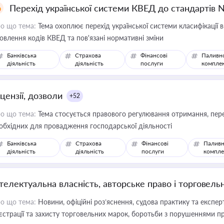
Перехід української системи КВЕД до стандартів 
о що тема:
Тема охоплює перехід української системи класифікації в
овлення кодів КВЕД та пов'язані нормативні зміни
Банківська
Страхова
Фінансові
Паливн
діяльність
діяльність
послуги
компле
цензії, дозволи
+52
о що тема:
Тема стосується правового регулювання отримання, пере
обхідних для провадження господарської діяльності
Банківська
Страхова
Фінансові
Паливн
діяльність
діяльність
послуги
компле
нтелектуальна власність, авторське право і торговель
о що тема:
Новини, офіційні роз’яснення, судова практику та експер
єстрації та захисту торговельних марок, боротьби з порушеннями пра