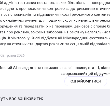
06 адміністративних постанов, з яких більшість — попередж
Це свідчить про посилення контролю за дотриманням етичних
 прав споживачів та підвищення якості рекламного контенту
о онлайн-інструмент для подання скарг на нелегальну рекла
порушення та передавати їх на перевірку. Цей сервіс сприя
ва про рекламу, зокрема заборони на рекламу нелегальних то
ів. Крім того, у Києві відбувся ХІІ Міжнародний фестиваль 
агу на етичних стандартах реклами та соціальній відповідаль
,
02 травня 2026
Повний AI-огляд дня та посилання на всі новини, статті, віде
сформований цей підсумо
ОЗНАЙОМИТИСЯ
уть вас зацікавити: