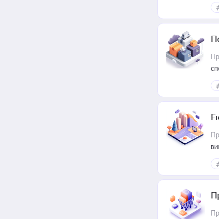
за
П
Пр
сп
ре
Е
Пр
ви
П
Пр