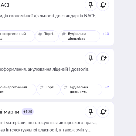
NACE
идів економічної діяльності до стандартів NACE,
о-енергетичний
Торгівля
Будівельна
+10
кс
діяльність
оформлення, анулювання ліцензій і дозволів,
о-енергетичний
Торгівля
Будівельна
+2
кс
діяльність
ні марки
+108
тні матеріали, що стосуються авторського права,
в інтелектуальної власності, а також змін у