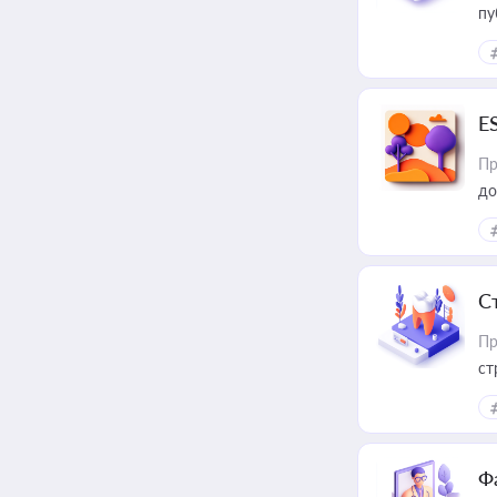
пу
E
Пр
до
С
Пр
ст
Ф