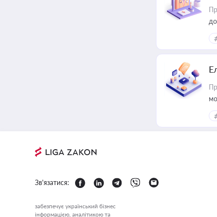
Пр
до
Е
Пр
мо
Зв'язатися:
забезпечує український бізнес
інформацією, аналітикою та