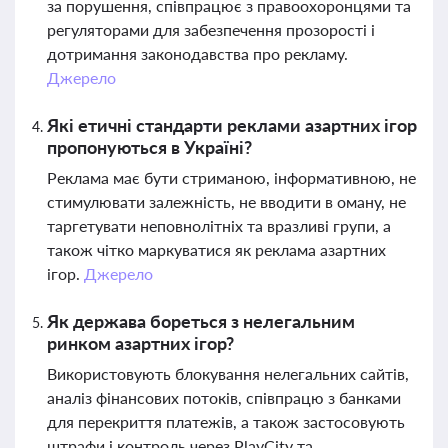
за порушення, співпрацює з правоохоронцями та
регуляторами для забезпечення прозорості і
дотримання законодавства про рекламу.
Джерело
Які етичні стандарти реклами азартних ігор
пропонуються в Україні?
Реклама має бути стриманою, інформативною, не
стимулювати залежність, не вводити в оману, не
таргетувати неповнолітніх та вразливі групи, а
також чітко маркуватися як реклама азартних
ігор.
Джерело
Як держава бореться з нелегальним
ринком азартних ігор?
Використовують блокування нелегальних сайтів,
аналіз фінансових потоків, співпрацю з банками
для перекриття платежів, а також застосовують
штрафи і контроль через PlayCity та