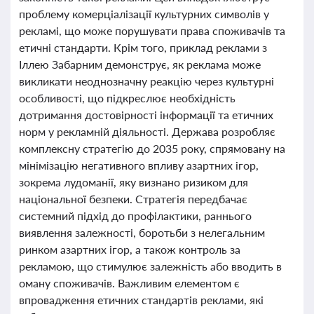
проблему комерціалізації культурних символів у
рекламі, що може порушувати права споживачів та
етичні стандарти. Крім того, приклад реклами з
Іллею Забарним демонструє, як реклама може
викликати неоднозначну реакцію через культурні
особливості, що підкреслює необхідність
дотримання достовірності інформації та етичних
норм у рекламній діяльності. Держава розробляє
комплексну стратегію до 2035 року, спрямовану на
мінімізацію негативного впливу азартних ігор,
зокрема лудоманії, яку визнано ризиком для
національної безпеки. Стратегія передбачає
системний підхід до профілактики, раннього
виявлення залежності, боротьби з нелегальним
ринком азартних ігор, а також контроль за
рекламою, що стимулює залежність або вводить в
оману споживачів. Важливим елементом є
впровадження етичних стандартів реклами, які