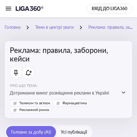
ВХІД ДО LIGA360
Головна
Теми в центрі уваги
Реклама: правила, заборони, кейси
Реклама: правила, заборони,
кейси
ПРО ЩО ТЕМА:
Дотримання вимог розміщення реклами в Україні
Телеком та зв'язок
Фармацевтика
Рекламний ринок
Головне за добу (AI)
Усі публікації