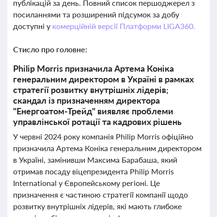
публікацій за день. Повний список першоджерел з
посиланнями та розширений підсумок за добу
доступні у
комерційній версії Платформи LIGA360.
Стисло про головне:
Philip Morris призначила Артема Коніка
генеральним директором в Україні в рамках
стратегії розвитку внутрішніх лідерів;
скандал із призначенням директора
"Енергоатом-Трейд" виявляє проблеми
управлінської ротації та кадрових рішень
У червні 2024 року компанія Philip Morris офіційно
призначила Артема Коніка генеральним директором
в Україні, замінивши Максима Барабаша, який
отримав посаду віцепрезидента Philip Morris
International у Європейському регіоні. Це
призначення є частиною стратегії компанії щодо
розвитку внутрішніх лідерів, які мають глибоке