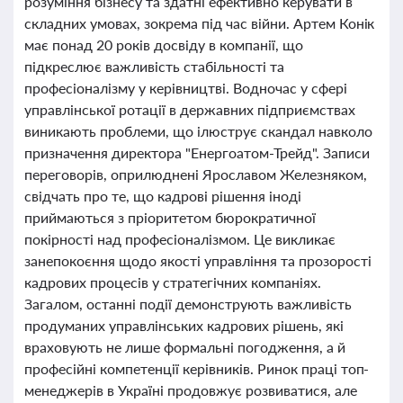
розуміння бізнесу та здатні ефективно керувати в
складних умовах, зокрема під час війни. Артем Конік
має понад 20 років досвіду в компанії, що
підкреслює важливість стабільності та
професіоналізму у керівництві. Водночас у сфері
управлінської ротації в державних підприємствах
виникають проблеми, що ілюструє скандал навколо
призначення директора "Енергоатом-Трейд". Записи
переговорів, оприлюднені Ярославом Железняком,
свідчать про те, що кадрові рішення іноді
приймаються з пріоритетом бюрократичної
покірності над професіоналізмом. Це викликає
занепокоєння щодо якості управління та прозорості
кадрових процесів у стратегічних компаніях.
Загалом, останні події демонструють важливість
продуманих управлінських кадрових рішень, які
враховують не лише формальні погодження, а й
професійні компетенції керівників. Ринок праці топ-
менеджерів в Україні продовжує розвиватися, але