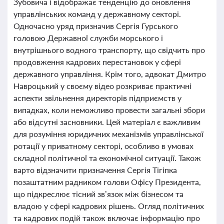
Зубовича і відображає тенденцію до оновлення
управлінських команд у державному секторі.
Одночасно уряд призначив Сергія Гурського
головою Державної служби морського і
внутрішнього водного транспорту, що свідчить про
продовження кадрових перестановок у сфері
державного управління. Крім того, адвокат Дмитро
Навроцький у своєму відео розкриває практичні
аспекти звільнення директорів підприємств у
випадках, коли неможливо провести загальні збори
або відсутні засновники. Цей матеріал є важливим
для розуміння юридичних механізмів управлінської
ротації у приватному секторі, особливо в умовах
складної політичної та економічної ситуації. Також
варто відзначити призначення Сергія Тігіпка
позаштатним радником голови Офісу Президента,
що підкреслює тісний зв’язок між бізнесом та
владою у сфері кадрових рішень. Огляд політичних
та кадрових подій також включає інформацію про