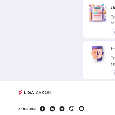
Д
Пр
ре
Б
Пр
ва
Зв'язатися: