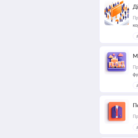
Д
Пр
ко
та
М
Пр
фу
П
Пр