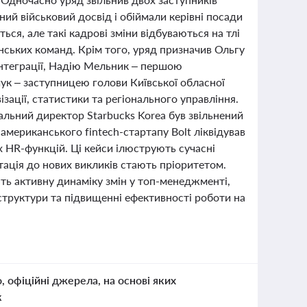
ий військовий досвід і обіймали керівні посади
ся, але такі кадрові зміни відбуваються на тлі
ських команд. Крім того, уряд призначив Ольгу
інтеграції, Надію Мельник – першою
к – заступницею голови Київської обласної
зації, статистики та регіонального управління.
ральний директор Starbucks Korea був звільнений
американського fintech-стартапу Bolt ліквідував
х HR-функцій. Ці кейси ілюструють сучасні
птація до нових викликів стають пріоритетом.
ють активну динаміку змін у топ-менеджменті,
структури та підвищенні ефективності роботи на
о, офіційні джерела, на основі яких
к