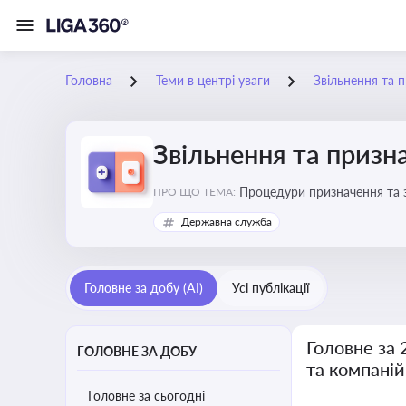
Головна
Теми в центрі уваги
Звільнення та 
Звільнення та призн
Процедури призначення та з
ПРО ЩО ТЕМА:
Державна служба
Головне за добу (AI)
Усі публікації
Головне за 
ГОЛОВНЕ ЗА ДОБУ
та компаній
Головне за сьогодні