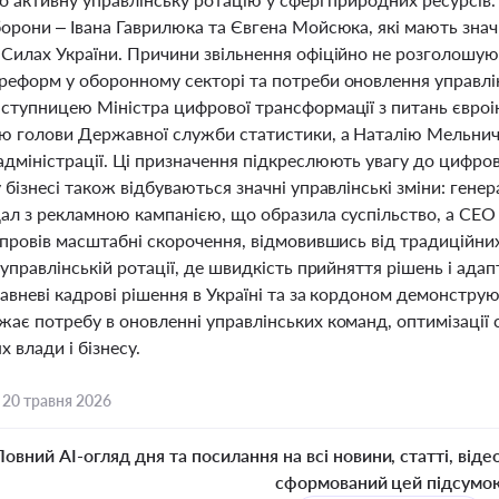
орони – Івана Гаврилюка та Євгена Мойсюка, які мають значн
Силах України. Причини звільнення офіційно не розголошують
реформ у оборонному секторі та потреби оновлення управлін
аступницею Міністра цифрової трансформації з питань євро
ю голови Державної служби статистики, а Наталію Мельничу
дміністрації. Ці призначення підкреслюють увагу до цифрові
 бізнесі також відбуваються значні управлінські зміни: гене
ал з рекламною кампанією, що образила суспільство, а CEO 
 провів масштабні скорочення, відмовившись від традиційни
 управлінській ротації, де швидкість прийняття рішень і ада
авневі кадрові рішення в Україні та за кордоном демонстру
жає потребу в оновленні управлінських команд, оптимізації 
х влади і бізнесу.
,
20 травня 2026
Повний AI-огляд дня та посилання на всі новини, статті, віде
сформований цей підсумо