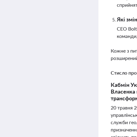
сприйнят
Які змі
CEO Bolt
команди,
Кожне з пи
розширений
Стисло про
Кабмін Ук
Власенка 
трансформ
20 травня 2
управлінсь
служби геол
призначенн
свідчить пр