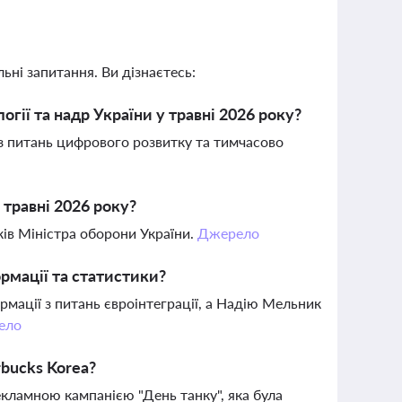
ьні запитання. Ви дізнаєтесь:
ії та надр України у травні 2026 року?
з питань цифрового розвитку та тимчасово
 травні 2026 року?
ків Міністра оборони України.
Джерело
рмації та статистики?
мації з питань євроінтеграції, а Надію Мельник
ело
bucks Korea?
екламною кампанією "День танку", яка була