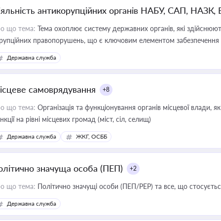
іяльність антикорупційних органів НАБУ, САП, НАЗК,
о що тема:
Тема охоплює систему державних органів, які здійснюють
рупційних правопорушень, що є ключовим елементом забезпечення п
 бізнесі
Державна служба
ісцеве самоврядування
+8
о що тема:
Організація та функціонування органів місцевої влади, я
нкції на рівні місцевих громад (міст, сіл, селищ)
Державна служба
ЖКГ, ОСББ
олітично значуща особа (ПЕП)
+2
о що тема:
Політично значущі особи (ПЕП/PEP) та все, що стосується
Державна служба