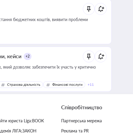
истання бюджетних коштів, виявити проблеми
ни, кейси
+2
 який дозволяє забезпечити їх участь у критично
Страхова діяльність
Фінансові послуги
+11
Співробітництво
айти юриста Liga:BOOK
Партнерська мережа
адемія ЛІГА:ЗАКОН
Реклама та PR