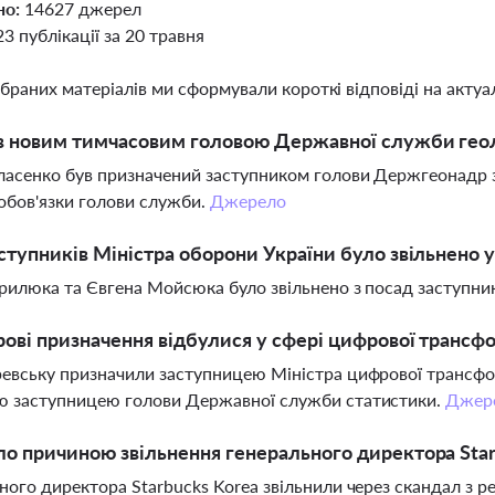
но:
14627 джерел
23 публікації за 20 травня
ібраних матеріалів ми сформували короткі відповіді на актуал
в новим тимчасовим головою Державної служби геолог
ласенко був призначений заступником голови Держгеонадр 
обов'язки голови служби.
Джерело
ступників Міністра оборони України було звільнено у
врилюка та Євгена Мойсюка було звільнено з посад заступни
рові призначення відбулися у сфері цифрової трансфо
евську призначили заступницею Міністра цифрової трансфор
ю заступницею голови Державної служби статистики.
Джер
о причиною звільнення генерального директора Star
ного директора Starbucks Korea звільнили через скандал з р