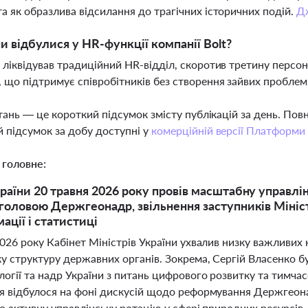
а як образлива відсилання до трагічних історичних подій.
Д
ни відбулися у HR-функції компанії Bolt?
 ліквідував традиційний HR-відділ, скоротив третину персон
 що підтримує співробітників без створення зайвих проблем
тань — це короткий підсумок змісту публікацій за день. По
 підсумок за добу доступні у
комерційній версії Платформи
 головне:
раїни 20 травня 2026 року провів масштабну управлі
головою Держгеонадр, звільнення заступників Мініст
ації і статистиці
026 року Кабінет Міністрів України ухвалив низку важливих
ку структуру державних органів. Зокрема, Сергій Власенко 
огії та надр України з питань цифрового розвитку та тимча
я відбулося на фоні дискусій щодо реформування Держгеона
о активну управлінську ротацію у сфері природних ресурсів.