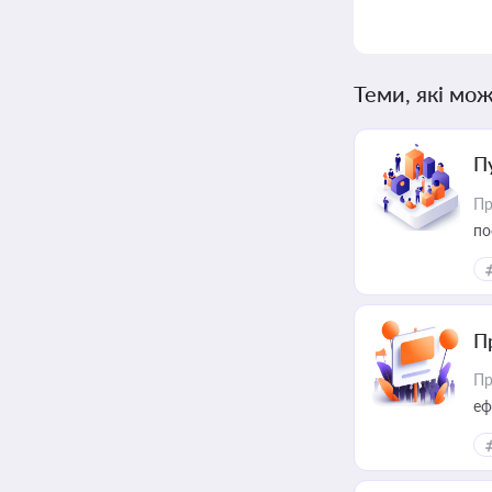
Теми, які мож
П
Пр
по
П
Пр
еф