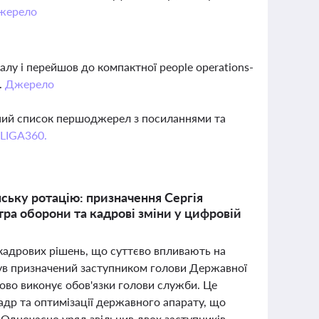
жерело
алу і перейшов до компактної people operations-
.
Джерело
вний список першоджерел з посиланнями та
 LIGA360.
нську ротацію: призначення Сергія
ра оборони та кадрові зміни у цифровій
 кадрових рішень, що суттєво впливають на
був призначений заступником голови Державної
сово виконує обов'язки голови служби. Це
др та оптимізації державного апарату, що
 Одночасно уряд звільнив двох заступників