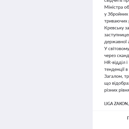
Міністра об
у Збройних 
триваючих 
Кревську з
заступнице
державної а
У світовому
через сканд
HR-відділ і
тенденції в
Загалом, тр
що відобра
різних рівня
LIGA ZAKON