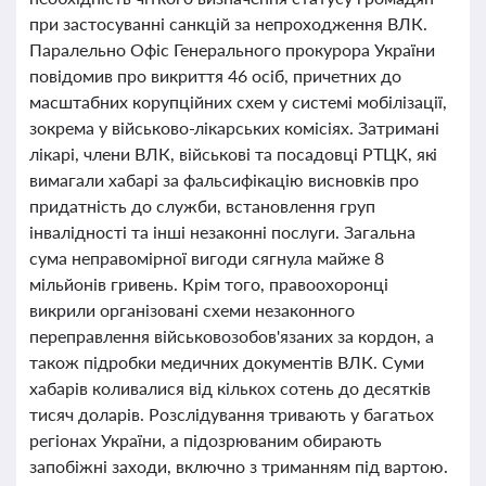
при застосуванні санкцій за непроходження ВЛК.
Паралельно Офіс Генерального прокурора України
повідомив про викриття 46 осіб, причетних до
масштабних корупційних схем у системі мобілізації,
зокрема у військово-лікарських комісіях. Затримані
лікарі, члени ВЛК, військові та посадовці РТЦК, які
вимагали хабарі за фальсифікацію висновків про
придатність до служби, встановлення груп
інвалідності та інші незаконні послуги. Загальна
сума неправомірної вигоди сягнула майже 8
мільйонів гривень. Крім того, правоохоронці
викрили організовані схеми незаконного
переправлення військовозобов'язаних за кордон, а
також підробки медичних документів ВЛК. Суми
хабарів коливалися від кількох сотень до десятків
тисяч доларів. Розслідування тривають у багатьох
регіонах України, а підозрюваним обирають
запобіжні заходи, включно з триманням під вартою.