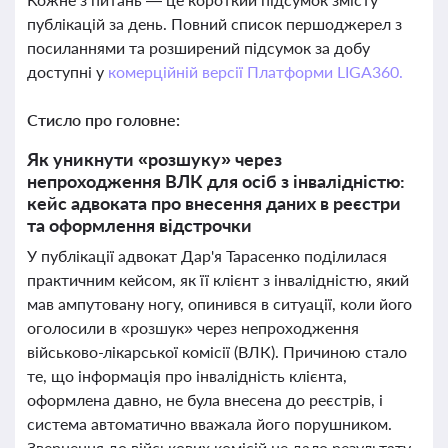
публікацій за день. Повний список першоджерел з
посиланнями та розширений підсумок за добу
доступні у
комерційній версії Платформи LIGA360.
Стисло про головне:
Як уникнути «розшуку» через
непроходження ВЛК для осіб з інвалідністю:
кейс адвоката про внесення даних в реєстри
та оформлення відстрочки
У публікації адвокат Дар'я Тарасенко поділилася
практичним кейсом, як її клієнт з інвалідністю, який
мав ампутовану ногу, опинився в ситуації, коли його
оголосили в «розшук» через непроходження
військово-лікарської комісії (ВЛК). Причиною стало
те, що інформація про інвалідність клієнта,
оформлена давно, не була внесена до реєстрів, і
система автоматично вважала його порушником.
Звернення до військових комісій не дало результату,