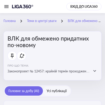
ВХІД ДО LIGA360
Головна
Теми в центрі уваги
ВЛК для обмежено придатних по-новому
ВЛК для обмежено придатних
по-новому
ПРО ЩО ТЕМА:
Законопроект № 12457: крайній термін проходження
ВЛК обмежено придатними планують перенести з 5
лютого на 5 червня
Головне за добу (AI)
Усі публікації