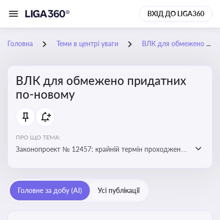
ВХІД ДО LIGA360
Головна
Теми в центрі уваги
ВЛК для обмежено придатних по-новому
ВЛК для обмежено придатних
по-новому
ПРО ЩО ТЕМА:
Законопроект № 12457: крайній термін проходження
ВЛК обмежено придатними планують перенести з 5
лютого на 5 червня
Головне за добу (AI)
Усі публікації