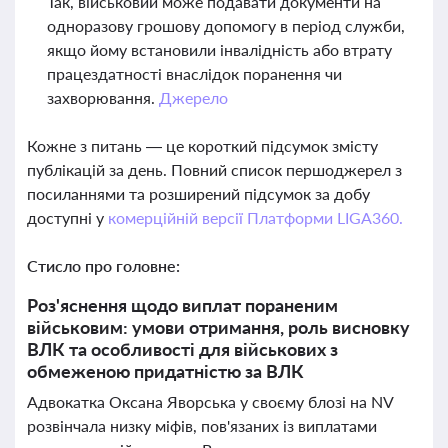
Так, військовий може подавати документи на
одноразову грошову допомогу в період служби,
якщо йому встановили інвалідність або втрату
працездатності внаслідок поранення чи
захворювання.
Джерело
Кожне з питань — це короткий підсумок змісту
публікацій за день. Повний список першоджерел з
посиланнями та розширений підсумок за добу
доступні у
комерційній версії Платформи LIGA360.
Стисло про головне:
Роз'яснення щодо виплат пораненим
військовим: умови отримання, роль висновку
ВЛК та особливості для військових з
обмеженою придатністю за ВЛК
Адвокатка Оксана Яворська у своєму блозі на NV
розвінчала низку міфів, пов'язаних із виплатами