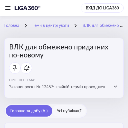
ВХІД ДО LIGA360
Головна
Теми в центрі уваги
ВЛК для обмежено придатних по-новому
ВЛК для обмежено придатних
по-новому
ПРО ЩО ТЕМА:
Законопроект № 12457: крайній термін проходження
ВЛК обмежено придатними планують перенести з 5
лютого на 5 червня
Головне за добу (AI)
Усі публікації