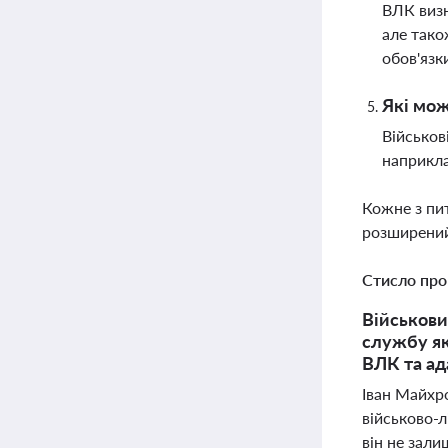
ВЛК визн
але тако
обов'язк
Які мож
Військов
наприкла
Кожне з пи
розширений
Стисло про
Військови
службу як
ВЛК та ад
Іван Майхро
військово-л
він не зали