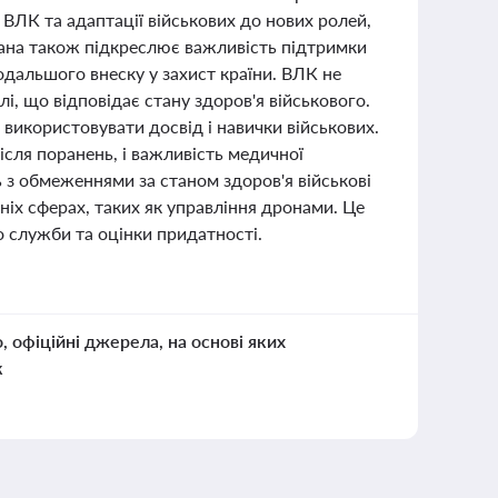
ЛК та адаптації військових до нових ролей,
Івана також підкреслює важливість підтримки
одальшого внеску у захист країни. ВЛК не
і, що відповідає стану здоров'я військового.
икористовувати досвід і навички військових.
ісля поранень, і важливість медичної
ть з обмеженнями за станом здоров'я військові
іх сферах, таких як управління дронами. Це
о служби та оцінки придатності.
о, офіційні джерела, на основі яких
к