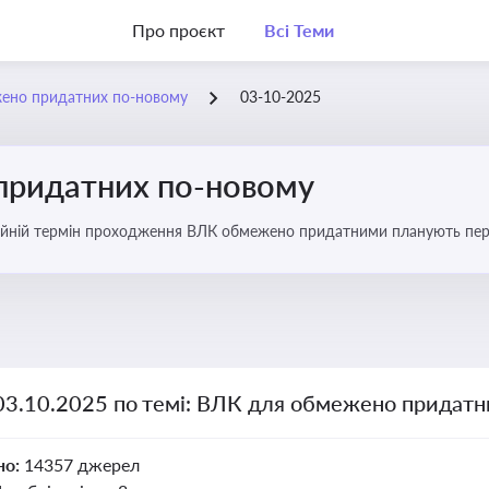
Про проєкт
Всі Теми
ено придатних по-новому
03-10-2025
придатних по-новому
йній термін проходження ВЛК обмежено придатними планують пере
 03.10.2025 по темі: ВЛК для обмежено придатн
но:
14357 джерел