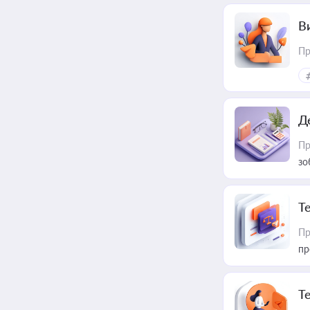
В
Пр
Д
Пр
зо
T
Пр
пр
T