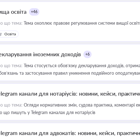
ища освіта
+46
о що тема:
Тема охоплює правове регулювання системи вищої освіти, о
Освіта
екларування іноземних доходів
+6
о що тема:
Тема стосується обов’язку декларування доходів, отрим
бов’язань та застосування правил уникнення подвійного оподаткува
elegram канали для нотаріусів: новини, кейси, практич
о що тема:
Огляди нормативних змін, судова практика, коментарі екс
о що пишуть у Telegram каналах для нотаріусів
elegram канали для адвокатів: новини, кейси, практич