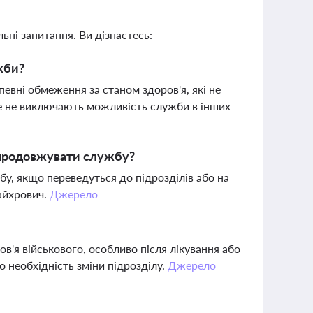
ьні запитання. Ви дізнаєтесь:
жби?
евні обмеження за станом здоров'я, які не
ле не виключають можливість служби в інших
 продовжувати службу?
у, якщо переведуться до підрозділів або на
Майхрович.
Джерело
'я військового, особливо після лікування або
 необхідність зміни підрозділу.
Джерело