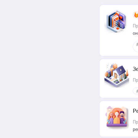
Пр
он
З
Пр
Р
Пр
ре