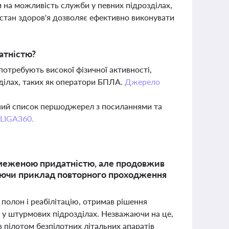
 на можливість служби у певних підрозділах,
 стан здоров'я дозволяє ефективно виконувати
атністю?
потребують високої фізичної активності,
зділах, таких як оператори БПЛА.
Джерело
вний список першоджерел з посиланнями та
 LIGA360.
бмеженою придатністю, але продовжив
руючи приклад повторного проходження
 полон і реабілітацію, отримав рішення
и у штурмових підрозділах. Незважаючи на це,
ав пілотом безпілотних літальних апаратів