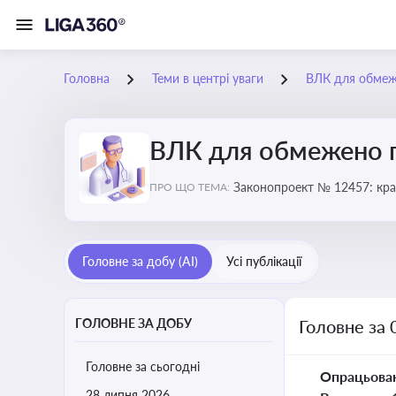
Головна
Теми в центрі уваги
ВЛК для обмеж
ВЛК для обмежено 
Законопроект № 12457: кра
ПРО ЩО ТЕМА:
Головне за добу (AI)
Усі публікації
ГОЛОВНЕ ЗА ДОБУ
Головне за
Головне за сьогодні
Опрацьова
28 липня 2026