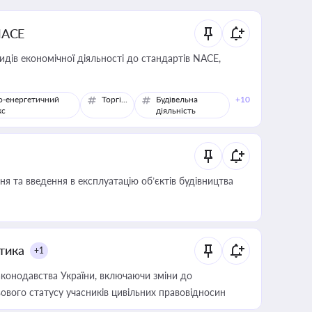
NACE
идів економічної діяльності до стандартів NACE,
о-енергетичний
Торгівля
Будівельна
+10
кс
діяльність
я та введення в експлуатацію об’єктів будівництва
итика
+1
конодавства України, включаючи зміни до
ового статусу учасників цивільних правовідносин