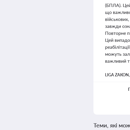
(БПЛА). Це
що важливо
військових,
завжди озна
Повторне п
Цей випадок
реабілітаці
можуть зал
важливий тр
LIGA ZAKON
Теми, які мож