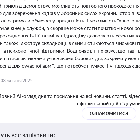
й приклад демонструє можливість повторного проходження В
 для збереження кадрів у Збройних силах України. Історія 
 які отримали обмежену придатність, і можливість їхнього п
чає кінець служби, а скоріше може стати початком нової рол
роходження ВЛК та зміна підрозділу дозволяють ефективно в
 також ілюструє складнощі, з якими стикаються військові п
ї та психологічної підтримки. Водночас він показує, що наві
ишатися активними учасниками бойових дій, зокрема у новітн
енд для сучасної армії, що потребує гнучкості у підходах д
,
03 жовтня 2025
Повний AI-огляд дня та посилання на всі новини, статті, віде
сформований цей підсумо
ОЗНАЙОМИТИСЯ
уть вас зацікавити: