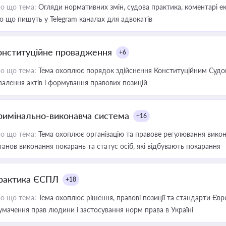
о що тема:
Огляди нормативних змін, судова практика, коментарі екс
о що пишуть у Telegram каналах для адвокатів
онституційне провадження
+6
о що тема:
Тема охоплює порядок здійснення Конституційним Судом
валення актів і формування правових позицій
римінально-виконавча система
+16
о що тема:
Тема охоплює організацію та правове регулювання викона
танов виконання покарань та статус осіб, які відбувають покарання
рактика ЄСПЛ
+18
о що тема:
Тема охоплює рішення, правові позиції та стандарти Євр
умачення прав людини і застосування норм права в Україні