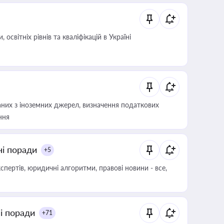
світніх рівнів та кваліфікацій в Україні
аних з іноземних джерел, визначення податкових
ння
ні поради
+5
пертів, юридичні алгоритми, правові новини - все,
ні поради
+71