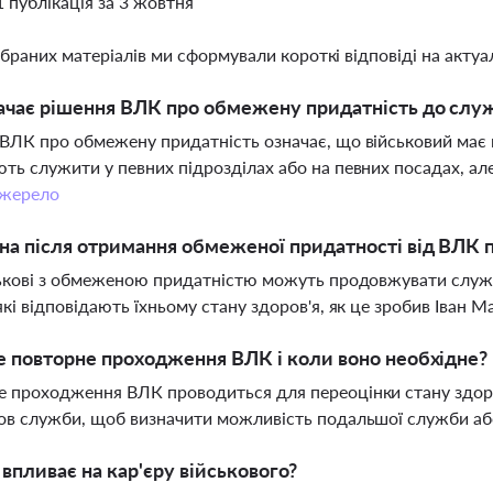
1 публікація за 3 жовтня
ібраних матеріалів ми сформували короткі відповіді на актуал
ачає рішення ВЛК про обмежену придатність до слу
ВЛК про обмежену придатність означає, що військовий має п
ть служити у певних підрозділах або на певних посадах, а
жерело
на після отримання обмеженої придатності від ВЛК
ськові з обмеженою придатністю можуть продовжувати служб
які відповідають їхньому стану здоров'я, як це зробив Іван 
 повторне проходження ВЛК і коли воно необхідне?
 проходження ВЛК проводиться для переоцінки стану здоров
ов служби, щоб визначити можливість подальшої служби або
впливає на кар'єру військового?