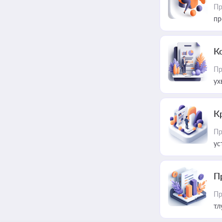
Пр
пр
К
Пр
ух
К
Пр
ус
П
Пр
тл