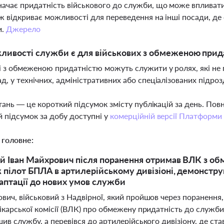
ачає придатність військового до служби, що може впливати
ж відкриває можливості для переведення на інші посади, де
и.
Джерело
ливості служби є для військових з обмеженою прид
і з обмеженою придатністю можуть служити у ролях, які не 
д, у технічних, адміністративних або спеціалізованих підро
тань — це короткий підсумок змісту публікацій за день. По
 підсумок за добу доступні у
комерційній версії Платформи
 головне:
й Іван Майхрович після поранення отримав ВЛК з о
 пілот БПЛА в артилерійському дивізіоні, демонст
аптації до нових умов служби
вич, військовий з Надвірної, який пройшов через поранення,
ікарської комісії (ВЛК) про обмежену придатність до служб
шив службу, а перевівся до артилерійського дивізіону, де ст